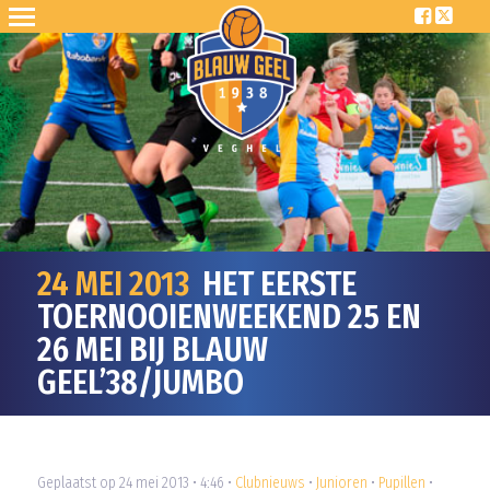
24 MEI 2013
HET EERSTE
TOERNOOIENWEEKEND 25 EN
26 MEI BIJ BLAUW
GEEL’38/JUMBO
Geplaatst op 24 mei 2013 • 4:46 •
Clubnieuws
•
Junioren
•
Pupillen
•