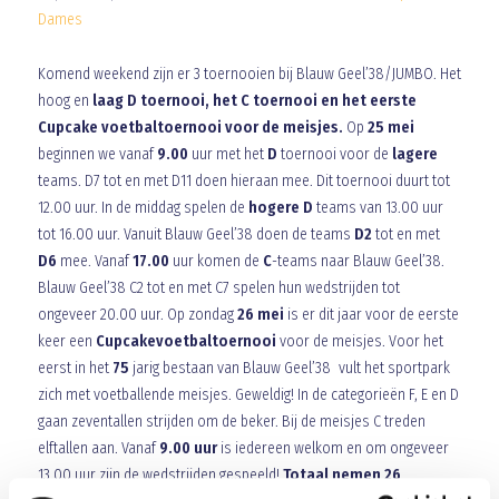
Dames
Komend weekend zijn er 3 toernooien bij Blauw Geel’38/JUMBO. Het
hoog en
laag D toernooi, het C toernooi en het eerste
Cupcake voetbaltoernooi voor de meisjes.
Op
25 mei
beginnen we vanaf
9.00
uur met het
D
toernooi voor de
lagere
teams. D7 tot en met D11 doen hieraan mee. Dit toernooi duurt tot
12.00 uur. In de middag spelen de
hogere D
teams van 13.00 uur
tot 16.00 uur. Vanuit Blauw Geel’38 doen de teams
D2
tot en met
D6
mee. Vanaf
17.00
uur komen de
C
-teams naar Blauw Geel’38.
Blauw Geel’38 C2 tot en met C7 spelen hun wedstrijden tot
ongeveer 20.00 uur. Op zondag
26 mei
is er dit jaar voor de eerste
keer een
Cupcakevoetbaltoernooi
voor de meisjes. Voor het
eerst in het
75
jarig bestaan van Blauw Geel’38 vult het sportpark
zich met voetballende meisjes. Geweldig! In de categorieën F, E en D
gaan zeventallen strijden om de beker. Bij de meisjes C treden
elftallen aan. Vanaf
9.00 uur
is iedereen welkom en om ongeveer
13.00 uur zijn de wedstrijden gespeeld!
Totaal nemen 26