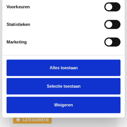
Voorkeuren
Statistieken
RECENT NIEUWS
Marketing
‘Méér kansen voor de eigen jeugd’
Groot onderhoud op ons sportpark
Alles toestaan
Overwinning op Mierlo Hout
Gelijkspel in eerste oefenwedstrijd tweede blok
Selectie toestaan
Uitnodiging voor de EXTRA Algemene Ledenvergadering
Weigeren
CATEGORIEËN