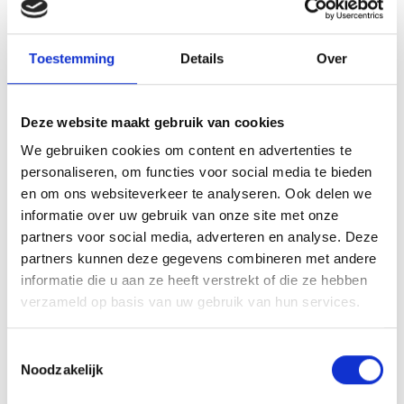
meisjesteams deel aan dit toernooi, waarbij we dus
ongeveer 300 meisjes zullen verwelkomen.
Wedstrijdschema’s zijn later in deze week te vinden onder
Toestemming
Details
Over
toernooicommissie, evenals poule indelingen. Publiek is natuurlijk
van harte welkom!
De toernooicommissie
Deze website maakt gebruik van cookies
Array
Twitter
Facebook
WhatsApp
We gebruiken cookies om content en advertenties te
personaliseren, om functies voor social media te bieden
en om ons websiteverkeer te analyseren. Ook delen we
Mees van Olphen voelt Louis van Gaal ‘aan de tand’
informatie over uw gebruik van onze site met onze
partners voor social media, adverteren en analyse. Deze
C3 op toernooi in ESBJERG (Denemarken)
partners kunnen deze gegevens combineren met andere
informatie die u aan ze heeft verstrekt of die ze hebben
verzameld op basis van uw gebruik van hun services.
Toestemmingsselectie
AANMELDEN LID
Noodzakelijk