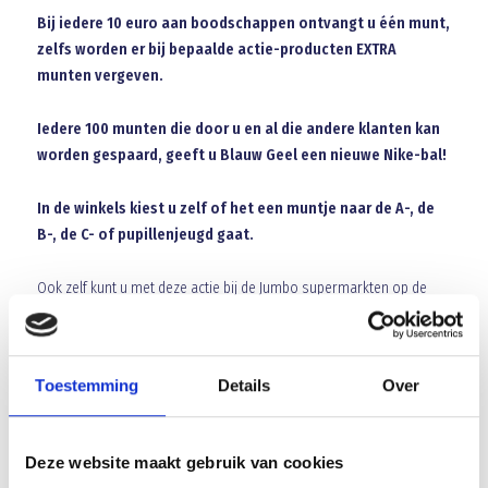
Bij iedere 10 euro aan boodschappen ontvangt u één munt,
zelfs worden er bij bepaalde actie-producten EXTRA
munten vergeven.
Iedere 100 munten die door u en al die andere klanten kan
worden gespaard, geeft u Blauw Geel een nieuwe Nike-bal!
In de winkels kiest u zelf of het een muntje naar de A-, de
B-, de C- of pupillenjeugd gaat.
Ook zelf kunt u met deze actie bij de Jumbo supermarkten op de
Boekt en de Bunders, zelf in de prijzen vallen.
Noteer daarom op de kassabon uw naam en telefoonnummer en
Toestemming
Details
Over
deponeer deze in de speciale Jumbo-BlauwGeel brievenbus in de
filialen.
Deze website maakt gebruik van cookies
Wekelijks verloten de beide Veghelse filialen een NIKE-voetbal, een