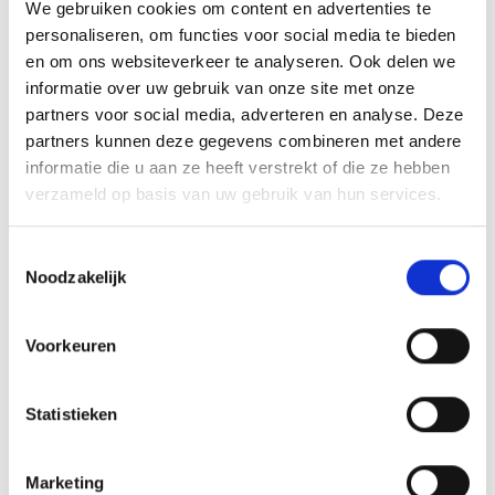
We gebruiken cookies om content en advertenties te
Blauwgeel voetbalshirt en ook toegangskaarten, tijdens eerste
personaliseren, om functies voor social media te bieden
thuiswedstrijd in het nieuwe seizoen, van de speciale BlauwGeel-
en om ons websiteverkeer te analyseren. Ook delen we
businessclub.
informatie over uw gebruik van onze site met onze
partners voor social media, adverteren en analyse. Deze
Heel belangrijk is natuurlijk dat u, samen met Jumbo en de Veghelse
partners kunnen deze gegevens combineren met andere
filialen, onze eigen jeugd meer dan enorm helpt……. gewoon, simpel
informatie die u aan ze heeft verstrekt of die ze hebben
en eenvoudig met u gebruikelijke bezoek aan de Jumbo
verzameld op basis van uw gebruik van hun services.
Supermarkten in Veghel.
Onze jeugd is u en Jumbo zeer dankbaar!
Toestemmingsselectie
Noodzakelijk
Array
Twitter
Facebook
WhatsApp
Voorkeuren
KOPLOPER GEEN STROBREED IN DE WEG GELEGD
Statistieken
E11 KAMPIOEN.
Marketing