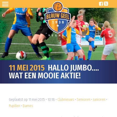
11 MEI 2015
HALLO JUMBO….
WAT EEN MOOIE AKTIE!
Geplaatst op 11 mei 2015 • 10:18 •
Clubnieuws
•
Senioren
•
Junioren
•
Pupillen
•
Dames