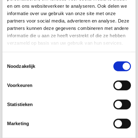
AANMELDEN LID
en om ons websiteverkeer te analyseren. Ook delen we
informatie over uw gebruik van onze site met onze
partners voor social media, adverteren en analyse. Deze
partners kunnen deze gegevens combineren met andere
informatie die u aan ze heeft verstrekt of die ze hebben
verzameld op basis van uw gebruik van hun services.
RECENT NIEUWS
Toestemmingsselectie
‘Méér kansen voor de eigen jeugd’
Noodzakelijk
Groot onderhoud op ons sportpark
Voorkeuren
Overwinning op Mierlo Hout
Statistieken
Gelijkspel in eerste oefenwedstrijd tweede blok
Uitnodiging voor de EXTRA Algemene Ledenvergadering
Marketing