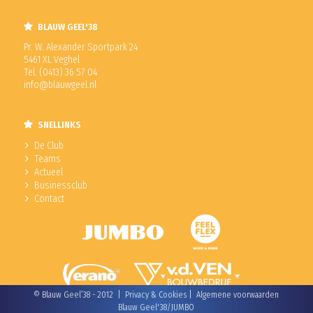
BLAUW GEEL'38
Pr. W. Alexander Sportpark 24
5461 XL Veghel
Tel. (0413) 36 57 04
info@blauwgeel.nl
SNELLINKS
De Club
Teams
Actueel
Businessclub
Contact
© Blauw Geel’38 - 2012 |
Privacy & Cookies
|
Algemene voorwaarden
Blauw Geel'38/JUMBO