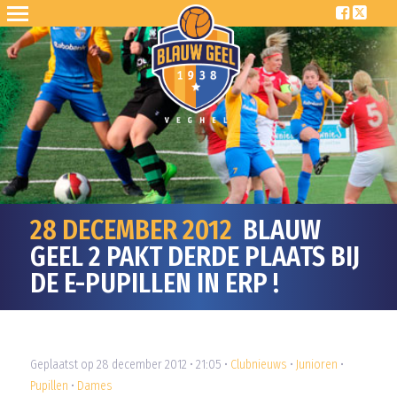
28 DECEMBER 2012
BLAUW
GEEL 2 PAKT DERDE PLAATS BIJ
DE E-PUPILLEN IN ERP !
Geplaatst op 28 december 2012 • 21:05 •
Clubnieuws
•
Junioren
•
Pupillen
•
Dames