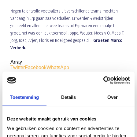
Negen talentvolle voetballers uit verschillende teams mochten
vandaag in Erp gaan zaalvoetballen. Er werden 4 wedstrijden
gespeeld en alleen de twee teams uit Erp waren een maatje te
groot, het was een leuk toernooi. Joppe, Wouter, Mees v O, Mees T,
Jorg, Joep, Arjen, Floris en Roel goed gespeeld !!!
Groeten Marco
Verberk.
Array
Twitter
Facebook
WhatsApp
Oliebollen toernooi op 29 december 2012
Toestemming
Details
Over
Bericht voor alle D- en E-pupillen van Blauw Geel ’38!
Deze website maakt gebruik van cookies
We gebruiken cookies om content en advertenties te
personaliseren, om functies voor social media te bieden