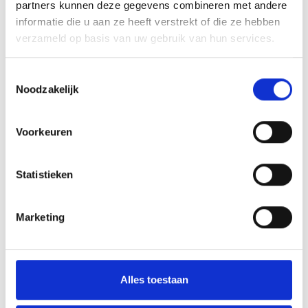
partners kunnen deze gegevens combineren met andere
informatie die u aan ze heeft verstrekt of die ze hebben
Array
Twitter
Facebook
WhatsApp
verzameld op basis van uw gebruik van hun services.
Toestemmingsselectie
Blauw Geel 2 pakt derde plaats bij de E-Pupillen in Erp !
Noodzakelijk
Uitnodiging nieuwjaarsreceptie op 1 januari 2013
Voorkeuren
Statistieken
AANMELDEN LID
Marketing
Alles toestaan
RECENT NIEUWS