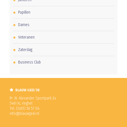
Pupillen
Dames
Veteranen
Zaterdag
Business Club
BLAUW GEEL'38
Pr. W. Alexander Sportpark 24
5461 XL Veghel
Tel. (0413) 36 57 04
info@blauwgeel.nl