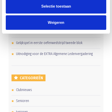
Selectie toestaan
‘Méér kansen voor de eigen jeugd’
Groot onderhoud op ons sportpark
Weigeren
Overwinning op Mierlo Hout
Gelijkspel in eerste oefenwedstrijd tweede blok
Uitnodiging voor de EXTRA Algemene Ledenvergadering
CATEGORIEËN
Clubnieuws
Senioren
Junioren