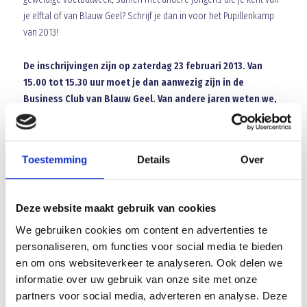
je elftal of van Blauw Geel? Schrijf je dan in voor het Pupillenkamp
van 2013!
De inschrijvingen zijn op zaterdag 23 februari 2013. Van
15.00 tot 15.30 uur moet je dan aanwezig zijn in de
Business Club van Blauw Geel. Van andere jaren weten we,
dat je écht op tijd aanwezig moet zijn om mee op kamp te
kunnen. Anders ben je namelijk te laat, en kom je op een
reservelijst terecht..
Toestemming
Details
Over
Twijfel je nog een beetje of weet je niet zo goed wat je je van het
Pupillenkamp moet voorstellen? Neem dan eens een kijkje op onze
Deze website maakt gebruik van cookies
website:
www.blauwgeel.nl/pupillenkamp
. Daar vind je allerlei
We gebruiken cookies om content en advertenties te
informatie en kun je zelfs foto’s en filmpjes bekijken.
personaliseren, om functies voor social media te bieden
en om ons websiteverkeer te analyseren. Ook delen we
Wie weet tot op 23 februari!
informatie over uw gebruik van onze site met onze
partners voor social media, adverteren en analyse. Deze
Namens de kampstaf,
Pim Keurlings