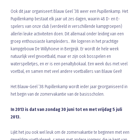
Ook dit jaar organiseert Blauw Geel ’38 weer een Pupillenkamp. Het
Pupillenkamp bestaat elk jaar uit zes dagen, waarin 48 D- en E-
spelers van onze club (verdeeld in verschillende kampgroepen)
allerlei leuke activiteiten doen. Dit allemaal onder leiding van een
groep enthousiaste kampleiders.. We logeren in het prachtige
kampgebouw De Willyhoeve in Bergeijk. Er wordt de hele week
natuurlijk veel gevoetbald, maar er zijn ook bosspelen en
waterspelletjes, en er is een penaltybokaal. Een week dus met veel
voetbal, en samen met veel andere voetballers van Blauw Geel!
Het Blauw-Geel ’38 Pupillenkamp wordt ieder jaar georganiseerd in
het begin van de zomervakantie van de basisscholen.
In 2013 is dat van zondag 30 juni tot en met vrijdag 5 juli
2013.
Lijkt het jou ook wel leuk om de zomervakantie te beginnen met een
geweldige voetbalweek, samen met andere jongens die je kent van