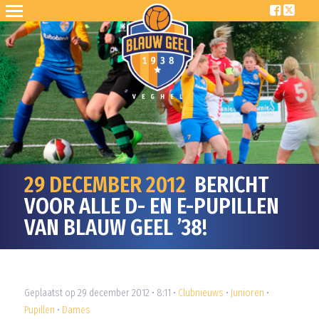
29 DECEMBER 2012
BERICHT
VOOR ALLE D- EN E-PUPILLEN
VAN BLAUW GEEL ’38!
Geplaatst op 29 december 2012 • 8:11 •
Clubnieuws
•
Junioren
•
Pupillen
•
Dames