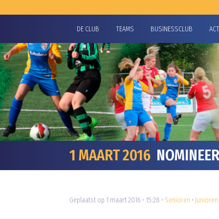
DE CLUB
TEAMS
BUSINESSCLUB
AC
1 MAART 2016
NOMINEER 
Geplaatst op 1 maart 2016 • 15:28 •
Senioren
•
Junioren