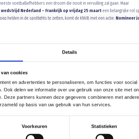
 meeste voetballiefhebbers een droom die nooit in vervulling zal gaan. Maar
e
wedstrijd Nederland – Frankrijk op vrijdag 25 maart
een belangrijke rol s
roep helden in de spotlights te zetten, komt de KNVB met een actie.
Nomineer j
e draaien met Oranje
! Bij de vereniging zijn natuurlijk heel veel verschillende
 hebben gekozen om een voorzitter, een terreinknecht en een koffiejuffrouw van 
 te zetten. Met deze actie willen we voetballiefhebbers de mogelijkheid geven
k uit mogelijk maken van voetbal te genieten!
Details
 van cookies
ent en advertenties te personaliseren, om functies voor social
. Ook delen we informatie over uw gebruik van onze site met on
e. Deze partners kunnen deze gegevens combineren met andere i
veel spelers!
Een verdiend punt tegen de koplope
erzameld op basis van uw gebruik van hun services.
Voorkeuren
Statistieken