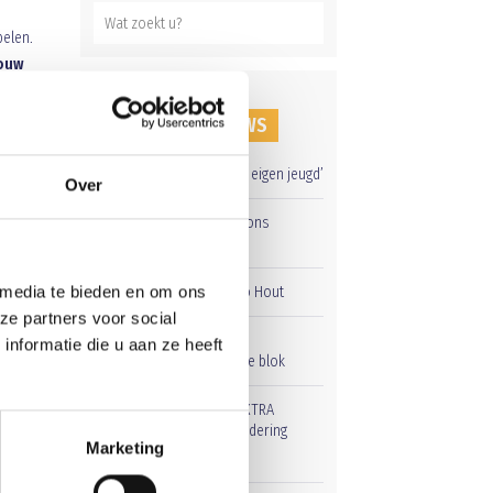
pelen.
ouw
één
RECENT NIEUWS
‘Méér kansen voor de eigen jeugd’
Over
Groot onderhoud op ons
sportpark
 media te bieden en om ons
Overwinning op Mierlo Hout
ze partners voor social
Gelijkspel in eerste
nformatie die u aan ze heeft
r.
oefenwedstrijd tweede blok
Uitnodiging voor de EXTRA
Algemene Ledenvergadering
Marketing