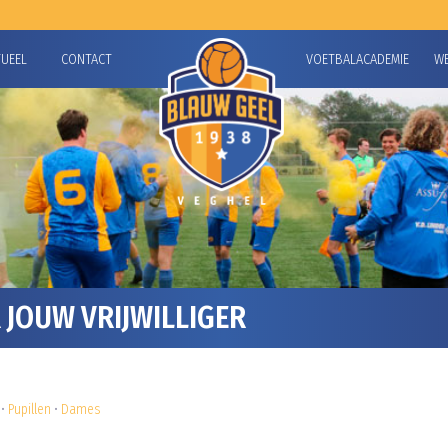
TUEEL
CONTACT
VOETBALACADEMIE
W
JOUW VRIJWILLIGER
•
Pupillen
•
Dames