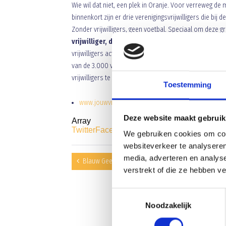
Wie wil dat niet, een plek in Oranje. Voor verreweg de
binnenkort zijn er drie verenigingsvrijwilligers die bij d
Zonder vrijwilligers, geen voetbal. Speciaal om deze g
vrijwilliger, dan maakt hij of zij kans om mee t
vrijwilligers actief, waardoor we voor deze wedstrijd
van de 3.000 verenigingen in Nederland in het zonnetje
vrijwilligers te bedanken die het voor hen week in, wee
Toestemming
www.jouwvrijwilligerinoranje.nl/
Deze website maakt gebruik
Array
Twitter
Facebook
WhatsApp
We gebruiken cookies om cont
websiteverkeer te analyseren
media, adverteren en analys
Blauw Geel ’38/JUMBO verlengt samenwerking met 
verstrekt of die ze hebben v
Toestemmingsselectie
Noodzakelijk