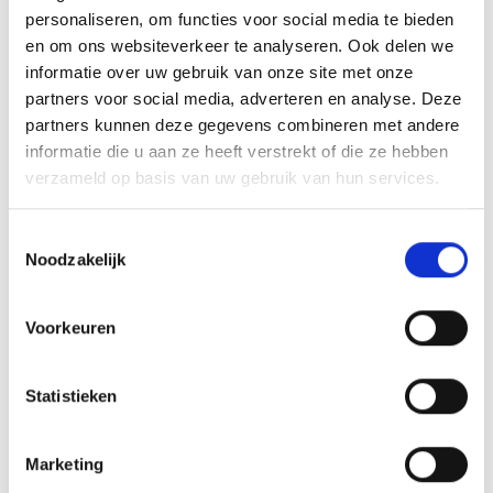
personaliseren, om functies voor social media te bieden
en om ons websiteverkeer te analyseren. Ook delen we
AANMELDEN LID
informatie over uw gebruik van onze site met onze
partners voor social media, adverteren en analyse. Deze
partners kunnen deze gegevens combineren met andere
informatie die u aan ze heeft verstrekt of die ze hebben
verzameld op basis van uw gebruik van hun services.
RECENT NIEUWS
Toestemmingsselectie
Noodzakelijk
Groot onderhoud op ons sportpark
Overwinning op Mierlo Hout
Voorkeuren
Gelijkspel in eerste oefenwedstrijd tweede blok
Statistieken
Uitnodiging voor de EXTRA Algemene Ledenvergadering
Marketing
Word jij de volgende Pupil van de Week bij BlauwGeel?