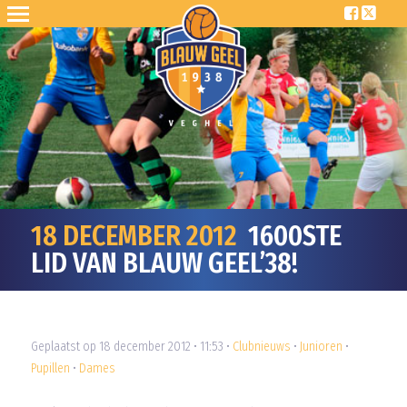
18 DECEMBER 2012
1600STE
LID VAN BLAUW GEEL’38!
Geplaatst op 18 december 2012 • 11:53 •
Clubnieuws
•
Junioren
•
Pupillen
•
Dames