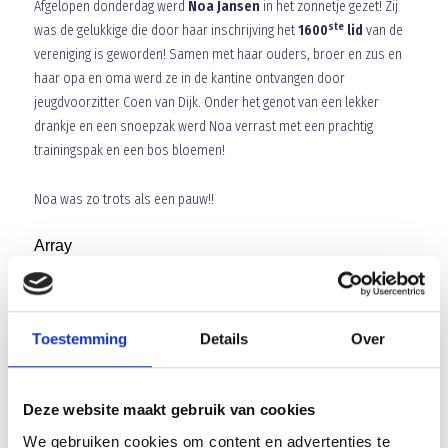
Afgelopen donderdag werd
Noa Jansen
in het zonnetje gezet! Zij
ste
was de gelukkige die door haar inschrijving het
1600
lid
van de
vereniging is geworden! Samen met haar ouders, broer en zus en
haar opa en oma werd ze in de kantine ontvangen door
jeugdvoorzitter Coen van Dijk. Onder het genot van een lekker
drankje en een snoepzak werd Noa verrast met een prachtig
trainingspak en een bos bloemen!
Noa was zo trots als een pauw!!
Array
Twitter
Facebook
WhatsApp
Onnodige nederlaag in Zeeland
Toestemming
Details
Over
Oliebollen toernooi op 29 december 2012
Deze website maakt gebruik van cookies
We gebruiken cookies om content en advertenties te