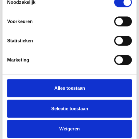
Noodzakelijk
Voorkeuren
Statistieken
Marketing
Array
Twitter
Facebook
WhatsApp
Alles toestaan
Belangrijke informatie voor spelers/speelsters met
geboortejaar 2003.
Selectie toestaan
Peter’s Corner Blauw Geel’38/JUMBO
Weigeren