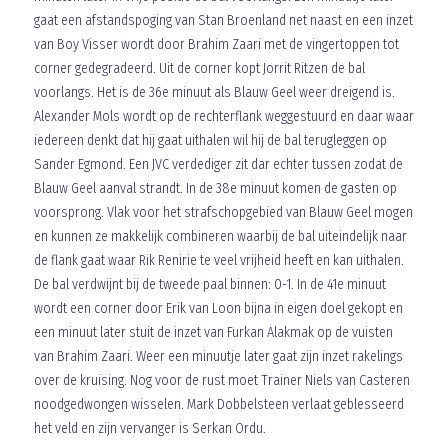
gaat een afstandspoging van Stan Broenland net naast en een inzet
van Boy Visser wordt door Brahim Zaari met de vingertoppen tot
corner gedegradeerd. Uit de corner kopt Jorrit Ritzen de bal
voorlangs. Het is de 36e minuut als Blauw Geel weer dreigend is.
Alexander Mols wordt op de rechterflank weggestuurd en daar waar
iedereen denkt dat hij gaat uithalen wil hij de bal terugleggen op
Sander Egmond. Een JVC verdediger zit dar echter tussen zodat de
Blauw Geel aanval strandt. In de 38e minuut komen de gasten op
voorsprong. Vlak voor het strafschopgebied van Blauw Geel mogen
en kunnen ze makkelijk combineren waarbij de bal uiteindelijk naar
de flank gaat waar Rik Renirie te veel vrijheid heeft en kan uithalen.
De bal verdwijnt bij de tweede paal binnen: 0-1. In de 41e minuut
wordt een corner door Erik van Loon bijna in eigen doel gekopt en
een minuut later stuit de inzet van Furkan Alakmak op de vuisten
van Brahim Zaari. Weer een minuutje later gaat zijn inzet rakelings
over de kruising. Nog voor de rust moet Trainer Niels van Casteren
noodgedwongen wisselen. Mark Dobbelsteen verlaat geblesseerd
het veld en zijn vervanger is Serkan Ordu.