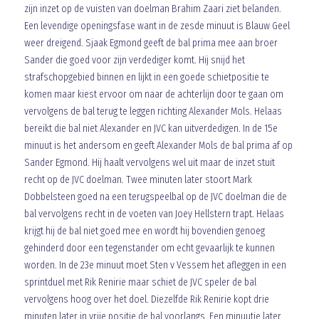
zijn inzet op de vuisten van doelman Brahim Zaari ziet belanden.
Een levendige openingsfase want in de zesde minuut is Blauw Geel
weer dreigend. Sjaak Egmond geeft de bal prima mee aan broer
Sander die goed voor zijn verdediger komt. Hij snijd het
strafschopgebied binnen en lijkt in een goede schietpositie te
komen maar kiest ervoor om naar de achterlijn door te gaan om
vervolgens de bal terug te leggen richting Alexander Mols. Helaas
bereikt die bal niet Alexander en JVC kan uitverdedigen. In de 15e
minuut is het andersom en geeft Alexander Mols de bal prima af op
Sander Egmond. Hij haalt vervolgens wel uit maar de inzet stuit
recht op de JVC doelman. Twee minuten later stoort Mark
Dobbelsteen goed na een terugspeelbal op de JVC doelman die de
bal vervolgens recht in de voeten van Joey Hellstern trapt. Helaas
krijgt hij de bal niet goed mee en wordt hij bovendien genoeg
gehinderd door een tegenstander om echt gevaarlijk te kunnen
worden. In de 23e minuut moet Sten v Vessem het afleggen in een
sprintduel met Rik Renirie maar schiet de JVC speler de bal
vervolgens hoog over het doel. Diezelfde Rik Renirie kopt drie
minuten later in vrije positie de bal voorlangs. Een minuutje later