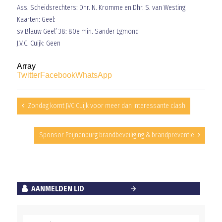
Ass. Scheidsrechters: Dhr. N. Kromme en Dhr. S. van Westing
Kaarten: Geel:
sv Blauw Geel’ 38: 80e min. Sander Egmond
J.V.C. Cuijk: Geen
Array
Twitter
Facebook
WhatsApp
Zondag komt JVC Cuijk voor meer dan interessante clash
Sponsor Peijnenburg brandbeveiliging & brandpreventie
AANMELDEN LID