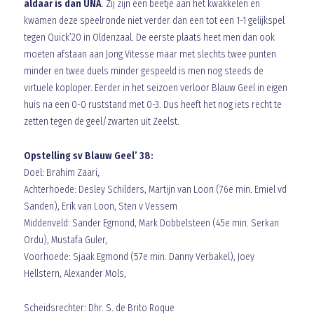
aldaar is dan UNA
. Zij zijn een beetje aan het kwakkelen en
kwamen deze speelronde niet verder dan een tot een 1-1 gelijkspel
tegen Quick’20 in Oldenzaal. De eerste plaats heet men dan ook
moeten afstaan aan Jong Vitesse maar met slechts twee punten
minder en twee duels minder gespeeld is men nog steeds de
virtuele koploper. Eerder in het seizoen verloor Blauw Geel in eigen
huis na een 0-0 ruststand met 0-3. Dus heeft het nog iets recht te
zetten tegen de geel/zwarten uit Zeelst.
Opstelling sv Blauw Geel’ 38:
Doel: Brahim Zaari,
Achterhoede: Desley Schilders, Martijn van Loon (76e min. Emiel vd
Sanden), Erik van Loon, Sten v Vessem
Middenveld: Sander Egmond, Mark Dobbelsteen (45e min. Serkan
Ordu), Mustafa Guler,
Voorhoede: Sjaak Egmond (57e min. Danny Verbakel), Joey
Hellstern, Alexander Mols,
Scheidsrechter: Dhr. S. de Brito Roque