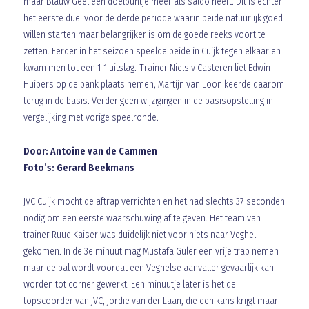
maar Blauw Geel een doelpuntje meer als saldo heeft. Dit is echter
het eerste duel voor de derde periode waarin beide natuurlijk goed
willen starten maar belangrijker is om de goede reeks voort te
zetten. Eerder in het seizoen speelde beide in Cuijk tegen elkaar en
kwam men tot een 1-1 uitslag. Trainer Niels v Casteren liet Edwin
Huibers op de bank plaats nemen, Martijn van Loon keerde daarom
terug in de basis. Verder geen wijzigingen in de basisopstelling in
vergelijking met vorige speelronde.
Door: Antoine van de Cammen
Foto’s: Gerard Beekmans
JVC Cuijk mocht de aftrap verrichten en het had slechts 37 seconden
nodig om een eerste waarschuwing af te geven. Het team van
trainer Ruud Kaiser was duidelijk niet voor niets naar Veghel
gekomen. In de 3e minuut mag Mustafa Guler een vrije trap nemen
maar de bal wordt voordat een Veghelse aanvaller gevaarlijk kan
worden tot corner gewerkt. Een minuutje later is het de
topscoorder van JVC, Jordie van der Laan, die een kans krijgt maar