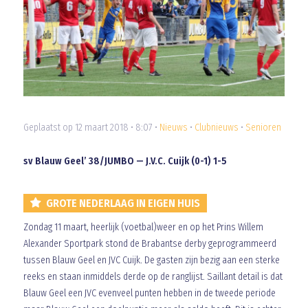
Geplaatst op 12 maart 2018 • 8:07 •
Nieuws
•
Clubnieuws
•
Senioren
sv Blauw Geel’ 38/JUMBO — J.V.C. Cuijk (0-1) 1-5
GROTE NEDERLAAG IN EIGEN HUIS
Zondag 11 maart, heerlijk (voetbal)weer en op het Prins Willem
Alexander Sportpark stond de Brabantse derby geprogrammeerd
tussen Blauw Geel en JVC Cuijk. De gasten zijn bezig aan een sterke
reeks en staan inmiddels derde op de ranglijst. Saillant detail is dat
Blauw Geel een JVC evenveel punten hebben in de tweede periode