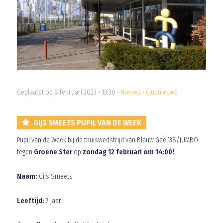
Geplaatst op 8 februari 2023 • 13:30 •
Nieuws
•
Clubnieuws
GIJS SMEETS PUPIL VAN DE WEEK
Pupil van de Week bij de thuiswedstrijd van Blauw Geel’38/JUMBO
tegen
Groene Ster
op
zondag 12 februari om 14:00!
Naam:
Gijs Smeets
Leeftijd:
7 jaar