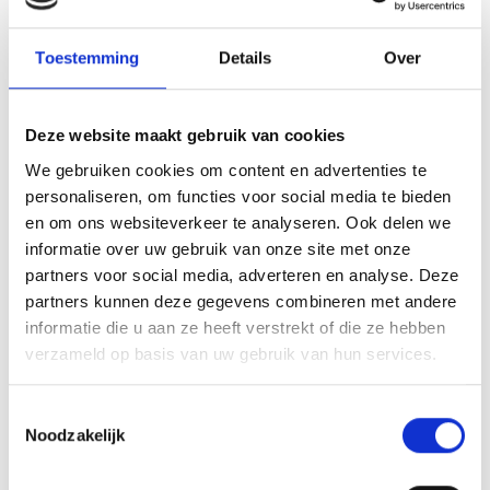
Gijs,
Toestemming
Details
Over
Hierbij nodigen wij jou uit om aanstaande zondag pupil van de week
te zijn bij ons vaandelteam tegen
Groene Ster
. Natuurlijk zijn ook
Deze website maakt gebruik van cookies
broertjes en zusjes en opa’s en oma’s van harte welkom. Je wordt
We gebruiken cookies om content en advertenties te
om
13:15 uur
verwacht op ons sportpark waar jij je dan moet
personaliseren, om functies voor social media te bieden
melden bij de businessclub.
en om ons websiteverkeer te analyseren. Ook delen we
informatie over uw gebruik van onze site met onze
partners voor social media, adverteren en analyse. Deze
partners kunnen deze gegevens combineren met andere
informatie die u aan ze heeft verstrekt of die ze hebben
verzameld op basis van uw gebruik van hun services.
Toestemmingsselectie
Noodzakelijk