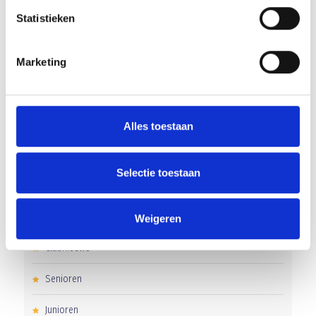
Statistieken
Groot onderhoud op ons sportpark
Overwinning op Mierlo Hout
Marketing
Gelijkspel in eerste oefenwedstrijd tweede blok
Uitnodiging voor de EXTRA Algemene Ledenvergadering
Alles toestaan
Word jij de volgende Pupil van de Week bij BlauwGeel?
Selectie toestaan
CATEGORIEËN
Weigeren
Clubnieuws
Senioren
Junioren