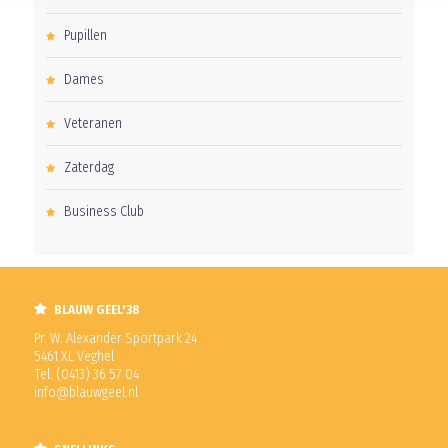
Pupillen
Dames
Veteranen
Zaterdag
Business Club
BLAUW GEEL'38
Pr. W. Alexander Sportpark 24
5461 XL Veghel
Tel. (0413) 36 57 04
info@blauwgeel.nl