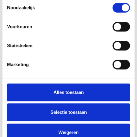
Toestemmingsselectie
Noodzakelijk
AANMELDEN LID
Voorkeuren
Statistieken
Marketing
RECENT NIEUWS
Groot onderhoud op ons sportpark
Alles toestaan
Overwinning op Mierlo Hout
Gelijkspel in eerste oefenwedstrijd tweede blok
Selectie toestaan
Uitnodiging voor de EXTRA Algemene Ledenvergadering
Weigeren