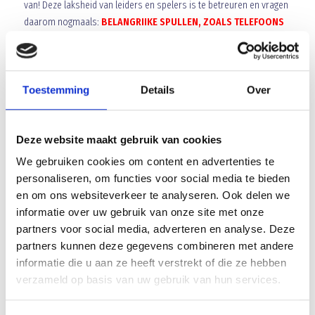
van! Deze laksheid van leiders en spelers is te betreuren en vragen
daarom nogmaals:
BELANGRIIKE SPULLEN, ZOALS TELEFOONS
EN SLEUTELS IN DE LOCKERS.
Blauw Geel’38/JUMBO plaatst
binnekort een beveiligheidssysteem om bovenstaande voorvallen
te voorkomen!
Toestemming
Details
Over
Aan alle spelers en leiders/trainers het verzoek om aan
facilitairezaken@blauwgeel.nl
bekend te maken of zij evt.
Deze website maakt gebruik van cookies
bijzonderheden gezien hebben!
We gebruiken cookies om content en advertenties te
Array
personaliseren, om functies voor social media te bieden
Twitter
Facebook
WhatsApp
en om ons websiteverkeer te analyseren. Ook delen we
informatie over uw gebruik van onze site met onze
partners voor social media, adverteren en analyse. Deze
Maak kennis met ons nieuwe lid van de Businessclub:
partners kunnen deze gegevens combineren met andere
Noordkade Uitjes!
informatie die u aan ze heeft verstrekt of die ze hebben
verzameld op basis van uw gebruik van hun services.
Jordy Zielschot keert terug naar Blauw Geel ‘38/JUMBO!