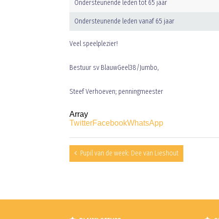
Ondersteunende leden tot 65 jaar
Ondersteunende leden vanaf 65 jaar
Veel speelplezier!
Bestuur sv BlauwGeel38/Jumbo,
Steef Verhoeven; penningmeester
Array
Twitter
Facebook
WhatsApp
Pupil van de week: Dee van Lieshout