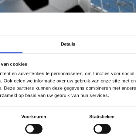
s
Details
licht, goedgekeurd en vastgesteld tijdens de Algemene Ledenvergadering van 29
 van cookies
eizoen 2019-2020 staat gepland voor juni/juli 2019. Overeenkomstig artikel 8 va
ent en advertenties te personaliseren, om functies voor social
HT
de contributie bij vooruit betaling te voldoen, dat wil zeggen dat de contributie
. Ook delen we informatie over uw gebruik van onze site met on
 augustus/september begint.
e. Deze partners kunnen deze gegevens combineren met andere i
erzameld op basis van uw gebruik van hun services.
pelers/speelsters niet speelgerechtigd en kunnen derhalve niet meedoen aan
rganiseerd door Blauw Geel’38/Jumbo.
Voorkeuren
Statistieken
Bedrag
€ 250,-