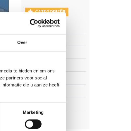
CATEGORIEËN
Clubnieuws
Senioren
Over
Junioren
Pupillen
n de
 media te bieden en om ons
 in
ze partners voor social
Dames
nformatie die u aan ze heeft
Veteranen
Zaterdag
Marketing
Business Club