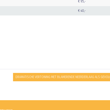
€ 95,-
€ 40,-
DRAMATISCHE VERTONING MET BLAMERENDE NEERDERLAAG ALS GEVOL