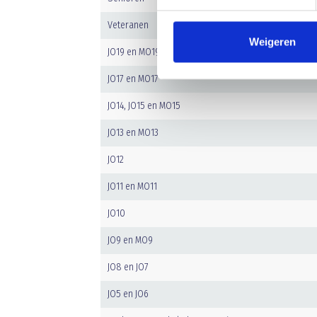
Veteranen
Weigeren
JO19 en MO19
JO17 en MO17
JO14, JO15 en MO15
JO13 en MO13
JO12
JO11 en MO11
JO10
JO9 en MO9
JO8 en JO7
JO5 en JO6