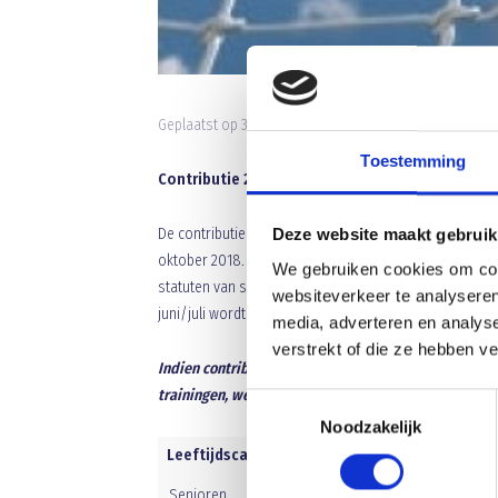
Geplaatst op 31 maart 2019 • 9:53 •
Nieuws
•
Clubnieuw
Toestemming
Contributie 2019-2020
De contributies voor het seizoen 2019-2020 zijn toege
Deze website maakt gebruik
oktober 2018. De contributie inning voor het nieuwe s
We gebruiken cookies om cont
statuten van s.v. Blauw Geel ’38 zijn de leden
VERPLIC
websiteverkeer te analyseren
juni/juli wordt afgeschreven, voor het seizoen dat in
media, adverteren en analys
verstrekt of die ze hebben v
Indien contributies niet tijdig betaald zijn, zijn s
trainingen, wedstrijden en andere activiteiten geo
Toestemmingsselectie
Noodzakelijk
Leeftijdscategorie
Senioren