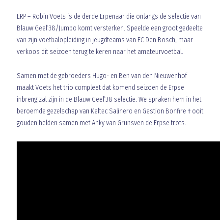
ERP – Robin Voets is de derde Erpenaar die onlangs de selectie van
Blauw Geel’38/Jumbo komt versterken. Speelde een groot gedeelte
van zijn voetbalopleiding in jeugdteams van FC Den Bosch, maar
verkoos dit seizoen terug te keren naar het amateurvoetbal.
Samen met de gebroeders Hugo- en Ben van den Nieuwenhof
maakt Voets het trio compleet dat komend seizoen de Erpse
inbreng zal zijn in de Blauw Geel’38 selectie. We spraken hem in het
beroemde gezelschap van Keltec Salinero en Gestion Bonfire † ooit
gouden helden samen met Anky van Grunsven de Erpse trots.