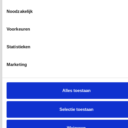
Toestemmingsselectie
Noodzakelijk
Voorkeuren
RECENT NIEUWS
Statistieken
‘Méér kansen voor de eigen jeugd’
Groot onderhoud op ons sportpark
Marketing
Overwinning op Mierlo Hout
Gelijkspel in eerste oefenwedstrijd tweede blok
Alles toestaan
Uitnodiging voor de EXTRA Algemene Ledenvergadering
Selectie toestaan
CATEGORIEËN
Weigeren