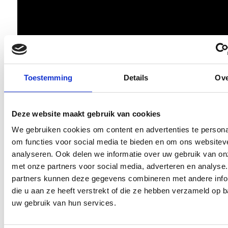
Toestemming
Details
Ov
Array
Twitter
Facebook
WhatsApp
Deze website maakt gebruik van cookies
Start Regio Cup a.s. zaterdag 5 juni 2021.
We gebruiken cookies om content en advertenties te persona
om functies voor social media te bieden en om ons websitev
Contributie seizoen ‘21/’22
analyseren. Ook delen we informatie over uw gebruik van on
met onze partners voor social media, adverteren en analyse
partners kunnen deze gegevens combineren met andere info
die u aan ze heeft verstrekt of die ze hebben verzameld op 
uw gebruik van hun services.
AANMELDEN LID