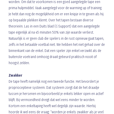
worden. Om dat te voorkomen is een goed aangelegde tape een
prima hulpmiddel. Vaak aangelegd voor de warming up of training.
Je hebt dan nog de mogelijkheid om er een knipje in te geven als hij
op bepaalde plekken klemt. Over het tapen bestaan diverse
theorieën. Las in een Duits blad (C-Support) dat een aangelegde
tape eigenlijk al na 45 minuten 50% van zijn waarde verliest.
Natuurlijk is er geen club die spelers in de rust opnieuw gaat tapen,
zelfs in het betaalde voetbal niet. We hebben het niet gehad over de
binnenkant van de enkel. Dat een speler zijn enkel verzwikt als de
buitenste voetrand omhoog draait gebeurd praktisch nooit of
hoogst zelden.
Zwakker
De tape heeft namelijk nog een tweede functie. Het bevordert je
proprioceptieve systeem. Dat systeem zorgt dat de het draadje
tussen je hersenen en bijvoorbeeld je enkels lekker open en actief
blijft. Bij vermoeidheid dreigt dat wel eens minder te worden.
Kortom een enkeltaping heeft wel degelijk zijn waarde. Hierbij
hoorde ik wel eens de vraag: “worden je enkels zwakker als je veel