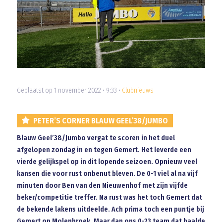
Geplaatst op 1 november 2022 • 9:33 •
Clubnieuws
PETER’S CORNER BLAUW GEEL’38/JUMBO
Blauw Geel’38/Jumbo vergat te scoren in het duel
afgelopen zondag in en tegen Gemert. Het leverde een
vierde gelijkspel op in dit lopende seizoen. Opnieuw veel
kansen die voor rust onbenut bleven. De 0-1 viel al na vijf
minuten door Ben van den Nieuwenhof met zijn vijfde
beker/competitie treffer. Na rust was het toch Gemert dat
de bekende lakens uitdeelde. Ach prima toch een puntje bij
Gemert op Molenbroek. Maar dan ons 0-23 team dat haalde