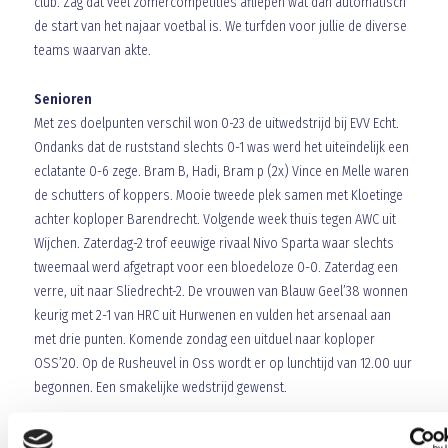
club. Zag dat veel zomercompetities afliepen wat dan automatisch
de start van het najaar voetbal is. We turfden voor jullie de diverse
teams waarvan akte.
Senioren
Met zes doelpunten verschil won 0-23 de uitwedstrijd bij EVV Echt.
Ondanks dat de ruststand slechts 0-1 was werd het uiteindelijk een
eclatante 0-6 zege. Bram B, Hadi, Bram p (2x) Vince en Melle waren
de schutters of koppers. Mooie tweede plek samen met Kloetinge
achter koploper Barendrecht. Volgende week thuis tegen AWC uit
Wijchen. Zaterdag-2 trof eeuwige rivaal Nivo Sparta waar slechts
tweemaal werd afgetrapt voor een bloedeloze 0-0. Zaterdag een
verre, uit naar Sliedrecht-2. De vrouwen van Blauw Geel’38 wonnen
keurig met 2-1 van HRC uit Hurwenen en vulden het arsenaal aan
met drie punten. Komende zondag een uitduel naar koploper
OSS’20. Op de Rusheuvel in Oss wordt er op lunchtijd van 12.00 uur
begonnen. Een smakelijke wedstrijd gewenst.
Junioren