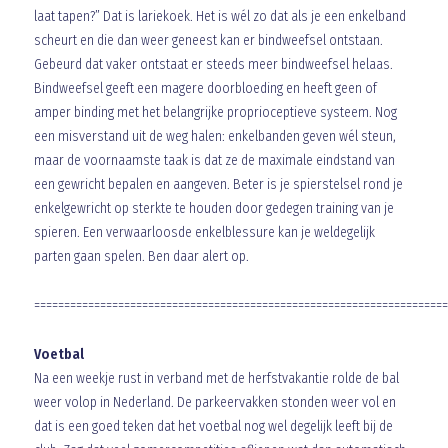
laat tapen?” Dat is lariekoek. Het is wél zo dat als je een enkelband
scheurt en die dan weer geneest kan er bindweefsel ontstaan.
Gebeurd dat vaker ontstaat er steeds meer bindweefsel helaas.
Bindweefsel geeft een magere doorbloeding en heeft geen of
amper binding met het belangrijke proprioceptieve systeem. Nog
een misverstand uit de weg halen: enkelbanden geven wél steun,
maar de voornaamste taak is dat ze de maximale eindstand van
een gewricht bepalen en aangeven. Beter is je spierstelsel rond je
enkelgewricht op sterkte te houden door gedegen training van je
spieren. Een verwaarloosde enkelblessure kan je weldegelijk
parten gaan spelen. Ben daar alert op.
=====================================================================
Voetbal
Na een weekje rust in verband met de herfstvakantie rolde de bal
weer volop in Nederland. De parkeervakken stonden weer vol en
dat is een goed teken dat het voetbal nog wel degelijk leeft bij de