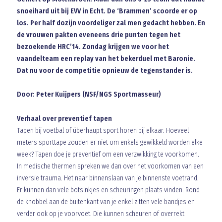
snoeihard uit bij EVV in Echt. De ‘Brammen’ scoorde er op
los. Per half dozijn voordeliger zal men gedacht hebben. En
de vrouwen pakten eveneens drie punten tegen het
bezoekende HRC’14. Zondag krijgen we voor het
vaandelteam een replay van het bekerduel met Baronie.
Dat nu voor de competitie opnieuw de tegenstander is.
Door: Peter Kuijpers (NSF/NGS Sportmasseur)
Verhaal over preventief tapen
Tapen bij voetbal of überhaupt sport horen bij elkaar. Hoeveel
meters sporttape zouden er niet om enkels gewikkeld worden elke
week? Tapen doe je preventief om een verzwikking te voorkomen.
In medische thermen spreken we dan over het voorkomen van een
inversie trauma. Het naar binnenslaan van je binnenste voetrand.
Er kunnen dan vele botsinkjes en scheuringen plaats vinden. Rond
de knobbel aan de buitenkant van je enkel zitten vele bandjes en
verder ook op je voorvoet. Die kunnen scheuren of overrekt