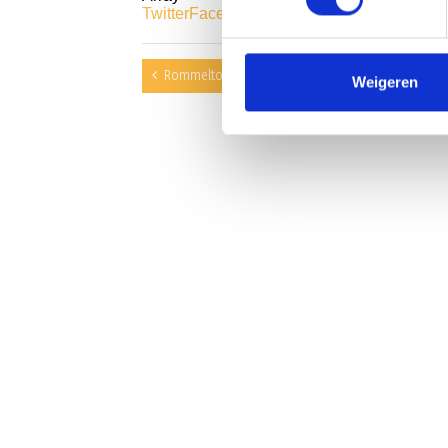
Twitter
Facebook
WhatsApp
Rommeltoernooi A en B teams
Weigeren