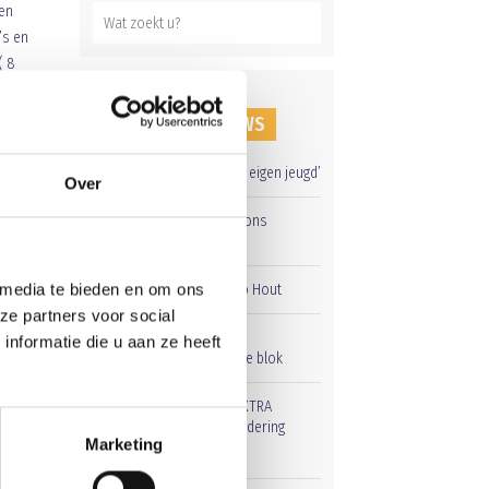
 en
’s en
( 8
werden
n.
RECENT NIEUWS
nd
‘Méér kansen voor de eigen jeugd’
Over
Groot onderhoud op ons
sportpark
 media te bieden en om ons
Overwinning op Mierlo Hout
ze partners voor social
Gelijkspel in eerste
nformatie die u aan ze heeft
oefenwedstrijd tweede blok
Uitnodiging voor de EXTRA
Algemene Ledenvergadering
Marketing