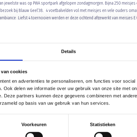
 van jewelste was op PWA sportpark afgelopen zondagmorgen. Bijna 250 meisjes
bezoek bij Blauw Geel’38. 4 voetbalvelden vol met meisjes en vele ouders oma
ambiance Liefst 4 toernooien werden er deze ochtend afgewerkt van meisjes E 
nde wedstrijden op, waarbij vele wedstrijden slechts met 1 goal verschil beslist 
s en dat betekende dus dat vele wedstrijden tot de laatste minuut spannend ware
 Leur Cupcake, uitgedeeld door jeugdvoorzitter Coen van Dijk en voorzitster
ele positieve reacties kon de toernooiorganisatie na de prijsuitreiking al beke
Details
ditie zal komen van het Blauw Geel meisjes Van leur Cupcake toernooi.
 van cookies
ent en advertenties te personaliseren, om functies voor social
. Ook delen we informatie over uw gebruik van onze site met on
e. Deze partners kunnen deze gegevens combineren met andere i
erzameld op basis van uw gebruik van hun services.
Voorkeuren
Statistieken