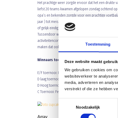
Het prachtige weer zorgde ervoor dat het een drukte
liefst 20 teams kwamen afgelopen zondag ochtend op 
opa’s en bekenden zorgde voor een prachtige voetbal
jaar ) tot meisjes C ( 15 jaar ). Dit leverde 80 spanne
of gelijk eindigde. Grote uitslagen waren er nauwelijk
Tussendoor werden alle meiden getrakteerd op een van
activiteitencommissie Susan Kemps. Als gevolg van de v
Toestemming
e
maken dat ook in het seizoen 2014/2015 zeker een 3
e
Winnaars toernooien
Deze website maakt gebruik
We gebruiken cookies om cont
E/F toernooi: Blauw Geel’38 ME2
websiteverkeer te analyseren
D laag toernooi: DBS Eindhoven D1
media, adverteren en analys
D Hoog toernooi: HVCH D1
verstrekt of die ze hebben v
C Toernooi: Festilent C1
Toestemmingsselectie
Noodzakelijk
Array