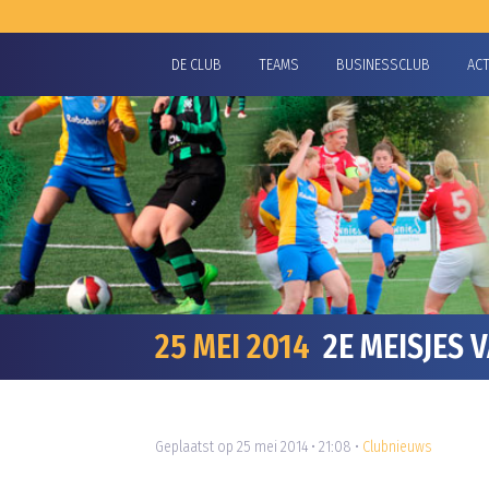
DE CLUB
TEAMS
BUSINESSCLUB
AC
25 MEI 2014
2E MEISJES 
Geplaatst op 25 mei 2014 • 21:08 •
Clubnieuws