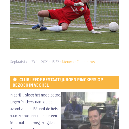
Geplaatst op 23 juli 2021 • 15:32 •
Nieuws
•
Clubnieuws
CLUBLIEFDE BESTAAT! JURGEN PINCKERS OP
BEZOEK IN VEGHEL
In april jl. sloeg het noodlot toe.
Jurgen Pinckers nam op de
e
avond van de 16
april de fiets
naar zijn woonhuis maar een
fikse kuil in de weg, zorgde dat