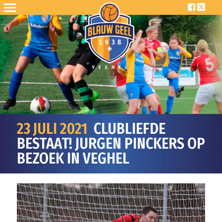
23 JULI 2021
CLUBLIEFDE
BESTAAT! JURGEN PINCKERS OP
BEZOEK IN VEGHEL