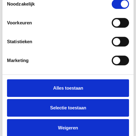
Noodzakelijk
Voorkeuren
Statistieken
Marketing
Array
Twitter
Facebook
WhatsApp
Alles toestaan
Peter’s Corner Blauw Geel’38/JUMBO
Selectie toestaan
Aanstaande zaterdag: Pre Season Tournament
Weigeren