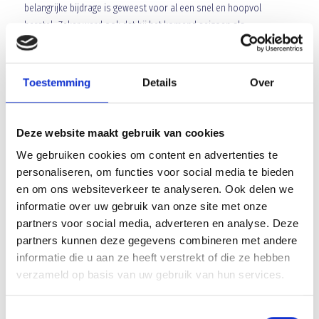
belangrijke bijdrage is geweest voor al een snel en hoopvol
herstel. Zeker werd ook dat hij het komend seizoen als
toeschouwer ‘zijn’ Blauw Geel’38 met vriendin weer eens zal
bezoeken.
Toestemming
Details
Over
Wij kijken er zeker naar uit en het gezellige weerzien
maakte duidelijk dat ‘echte clubliefde’ nog zeker bestaat.
Deze website maakt gebruik van cookies
Jurgen, het gaat je goed en graag tot snel op het PWA.
We gebruiken cookies om content en advertenties te
personaliseren, om functies voor social media te bieden
en om ons websiteverkeer te analyseren. Ook delen we
informatie over uw gebruik van onze site met onze
partners voor social media, adverteren en analyse. Deze
partners kunnen deze gegevens combineren met andere
informatie die u aan ze heeft verstrekt of die ze hebben
verzameld op basis van uw gebruik van hun services.
Toestemmingsselectie