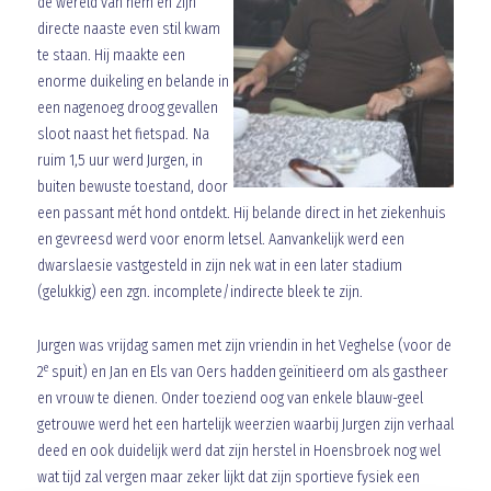
de wereld van hem en zijn
directe naaste even stil kwam
te staan. Hij maakte een
enorme duikeling en belande in
een nagenoeg droog gevallen
sloot naast het fietspad. Na
ruim 1,5 uur werd Jurgen, in
buiten bewuste toestand, door
een passant mét hond ontdekt. Hij belande direct in het ziekenhuis
en gevreesd werd voor enorm letsel. Aanvankelijk werd een
dwarslaesie vastgesteld in zijn nek wat in een later stadium
(gelukkig) een zgn. incomplete/indirecte bleek te zijn.
Jurgen was vrijdag samen met zijn vriendin in het Veghelse (voor de
e
2
spuit) en Jan en Els van Oers hadden geïnitieerd om als gastheer
en vrouw te dienen. Onder toeziend oog van enkele blauw-geel
getrouwe werd het een hartelijk weerzien waarbij Jurgen zijn verhaal
deed en ook duidelijk werd dat zijn herstel in Hoensbroek nog wel
wat tijd zal vergen maar zeker lijkt dat zijn sportieve fysiek een