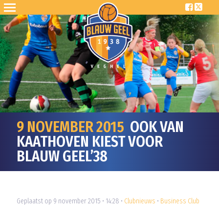
9 NOVEMBER 2015
OOK VAN
KAATHOVEN KIEST VOOR
BLAUW GEEL’38
Geplaatst op 9 november 2015 • 14:28 •
Clubnieuws
•
Business Club