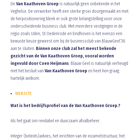
De
Van Kaathoven Groep
is natuurlijk geen onbekende in het
Veghelse. De verwerker heeft een sterke groei doorgemaakt en met
de herpositionering bleek er ook grote belangstelling voor onze
onderscheidende business club. Met meerdere vestigingen in de
regio zoals Uden, St Oedenrode en Eindhoven is het evenzo een
bewuste keuze geweest om bij de businessclub van BlauwGeel’38
aan te sluiten.
Binnen onze club zal het meest bekende
gezicht van de Van Kaathoven Groep, vooral worden
ingevuld door Coen Heijmans
. Blauw Geel is natuurlijk verheugd
met het besluit van
Van Kaathoven Groep
en heet hen graag
hartelijk welkom.
WEBSITE
Wat is het bedrijfsprofiel van de Van Kaathoven Groep.?
Als het gaat om rendabel en duurzaam afvalbeheer.
Integer (beleids)advies, het inrichten van de inzamelstructuur, het