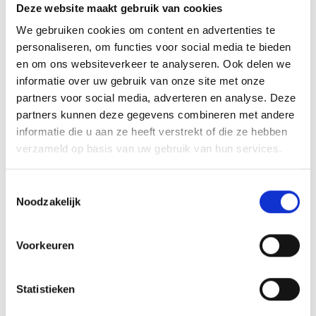
Deze website maakt gebruik van cookies
Met ons team van afvalspecialisten werken we aan een maximale
We gebruiken cookies om content en advertenties te
herwinning van nieuwe, waardevolle grondstoffen.
personaliseren, om functies voor social media te bieden
en om ons websiteverkeer te analyseren. Ook delen we
Daarbij gaan we altijd voor de volle winst.
informatie over uw gebruik van onze site met onze
partners voor social media, adverteren en analyse. Deze
Voor u, de maatschappij én het milieu.
partners kunnen deze gegevens combineren met andere
informatie die u aan ze heeft verstrekt of die ze hebben
En dat doen we met een ongekend hoge servicegraad.
verzameld op basis van uw gebruik van hun services.
Wij zijn Van Kaathoven.
Toestemmingsselectie
Noodzakelijk
Wij zijn weg van afval!
Array
Voorkeuren
Twitter
Facebook
WhatsApp
Statistieken
DRIESSEN AUTOGROEP…… Van harte welkom!