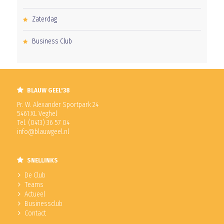
Zaterdag
Business Club
BLAUW GEEL'38
Pr. W. Alexander Sportpark 24
5461 XL Veghel
Tel. (0413) 36 57 04
info@blauwgeel.nl
SNELLINKS
De Club
Teams
Actueel
Businessclub
Contact