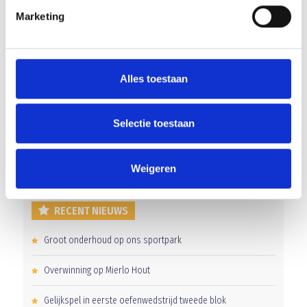
Marketing
Blauw Geel’38 klopt Groene Ster in tweede helft
Alles toestaan
AANMELDEN LID
Selectie toestaan
Weigeren
RECENT NIEUWS
Groot onderhoud op ons sportpark
Overwinning op Mierlo Hout
Gelijkspel in eerste oefenwedstrijd tweede blok