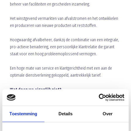
beheer van faciliteiten en gescheiden inzameling.
Het winstgevend vermarkten van afvalstromen en het ontwikkelen
en produceren van nieuwe producten uit reststoffen.
Hoogwaardig afvalbeheer, dankzij de combinatie van een integrale,
pro-actieve benadering, een persoonlijke klantrelatie die garant
staat voor een hoog probleemoplossend vermogen.
Een hoge mate van service en klantgerichtheid met een aan de
optimale dienstverlening gekoppeld, aantrekkelijk tarief.
Wat doen we eigenlijk niet?
Wij zijn uw deskundige, solide en betrouwbare partner, die
adviseert, regisseert en uitvoert.
Toestemming
Details
Over
Van Kaathoven laat u graag de juiste weg van afval zien!