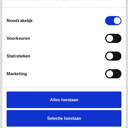
Toestemmingsselectie
Effectiviteitstrainer kiest voor Businessclub BlauwGeel’38
Noodzakelijk
Voorkeuren
AANMELDEN LID
Statistieken
Marketing
RECENT NIEUWS
Alles toestaan
‘Méér kansen voor de eigen jeugd’
Selectie toestaan
Groot onderhoud op ons sportpark