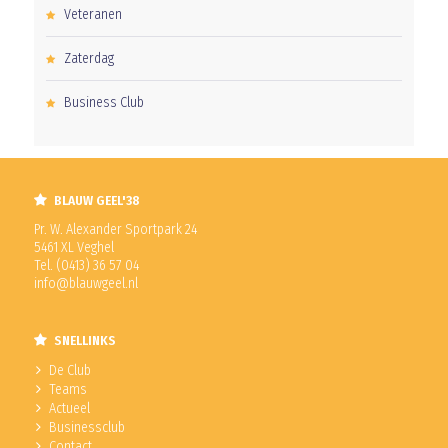
Veteranen
Zaterdag
Business Club
BLAUW GEEL'38
Pr. W. Alexander Sportpark 24
5461 XL Veghel
Tel. (0413) 36 57 04
info@blauwgeel.nl
SNELLINKS
De Club
Teams
Actueel
Businessclub
Contact