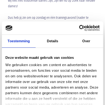
wij niet met voldoende dames zijn, zijn we nu op zoek naar nieuwe
dames!
Dus heb jij zin om op zondag en één trainingsavond (nader te
bepalen) te voetballen en
ben je tussen de 18 en 30 jaar
?
Stuur
dan voor maandag 1 mei een berichtje naar:
blauwgeel38@hotmail.com
Toestemming
Details
Over
Vrijblijvend een keer met ons meetrainen is natuurlijk ook altijd
mogelijk!
Deze website maakt gebruik van cookies
Groeten,
We gebruiken cookies om content en advertenties te
personaliseren, om functies voor social media te bieden
Dames 1
en om ons websiteverkeer te analyseren. Ook delen we
informatie over uw gebruik van onze site met onze
Array
partners voor social media, adverteren en analyse. Deze
Twitter
Facebook
WhatsApp
partners kunnen deze gegevens combineren met andere
informatie die u aan ze heeft verstrekt of die ze hebben
verzameld op basis van uw gebruik van hun services.
Beste leden en sponsoren van Blauw Geel’38/JUMBO