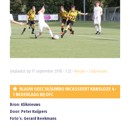
Geplaatst op 17 september 2018 • 7:22 •
Nieuws
•
Clubnieuws
BLAUW GEEL’38/JUMBO INCASSEERT KANSLOZE 4-
1 NEDERLAAG BIJ OFC
Bron: Kliknieuws
Door: Peter Kuijpers
Foto’s: Gerard Beekmans