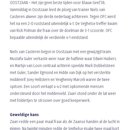
OOSTZAAN – Het zijn geen beste tijden voor Blauw Geel’38.
Vanmiddag in Oostzaan leed de ploeg van trainer Niels van
Casteren alweer zijn derde nederlaag achtereen. Tegen OFC werd
het na een 2-0 ruststand uiteindelijk 4-1. De Veghelse treffer kwam
van Rick Polman die fraai over de doelman de 3-1 scoorde. OFC
bepaalde uiteindelijk de verdiende 4-1 eindstand.
Niels van Casteren begon in Oostzaan met een gewijzigd team.
Mustafa Guler verkaste weer naar de halflinie waar Edwin Huibers
en Martijn van Loon centraal achterin speelde Mark Dobbelsteen
met Guler, Sander Egmond en Hidde van Dijk op het versterkte
middenrif. Joey Hellstern en Yevghenny Marceli waren de twee
spitsen. Een soort verkapt 4-4-2 met opkomende mensen
ondersteund door het middenveld. Zaari stond onder de lat weer
met foldertjes te strooien over goed keeperwerk.
Geweldige kans
Zaari redde een paar maal fraai als de Zaanse handen al de lucht in
gingen. Na twintig minuten redde de Veghelse goalie twee maal kort