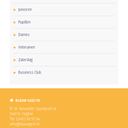
Junioren
Pupillen
Dames
Veteranen
Zaterdag
Business Club
BLAUW GEEL'38
Pr. W. Alexander Sportpark 24
5461 XL Veghel
Tel. (0413) 36 57 04
info@blauwgeel.nl