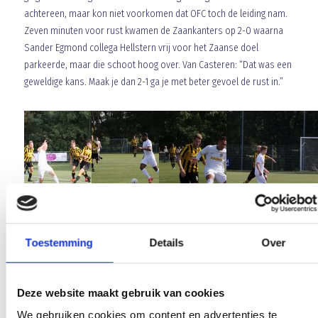
achtereen, maar kon niet voorkomen dat OFC toch de leiding nam.
Zeven minuten voor rust kwamen de Zaankanters op 2-0 waarna
Sander Egmond collega Hellstern vrij voor het Zaanse doel
parkeerde, maar die schoot hoog over. Van Casteren: “Dat was een
geweldige kans. Maak je dan 2-1 ga je met beter gevoel de rust in.”
Toestemming
Details
Over
Gastheren
Hellstern en Martijn van Loon bleven in de kleedkamer achter waar
Rick Polman en Erik van Loon binnen de lijnen kwamen. Erik van
Deze website maakt gebruik van cookies
Loon, amper binnen de lijnen, kwam overigens goed weg met geel
waar rood had gekund. Twintig minuten voor tijd kwam Koen van
We gebruiken cookies om content en advertenties te