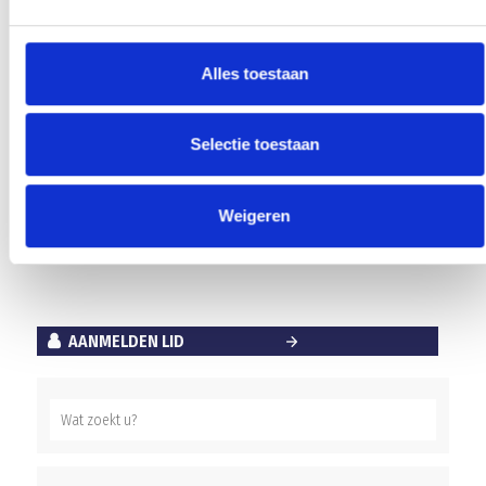
onze tegenstander is.. Daar ligt weer de focus.”
Alles toestaan
Array
Twitter
Facebook
WhatsApp
Selectie toestaan
Peter’s Corner Blauw Geel’38
Weigeren
Keeperscursus voor alle jeugdkeepers in de regio
AANMELDEN LID