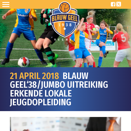
21 APRIL 2018
BLAUW
GEEL‘38/JUMBO UITREIKING
ERKENDE LOKALE
JEUGDOPLEIDING