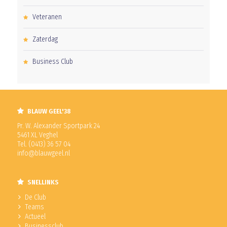
Veteranen
Zaterdag
Business Club
BLAUW GEEL'38
Pr. W. Alexander Sportpark 24
5461 XL Veghel
Tel. (0413) 36 57 04
info@blauwgeel.nl
SNELLINKS
De Club
Teams
Actueel
Businessclub