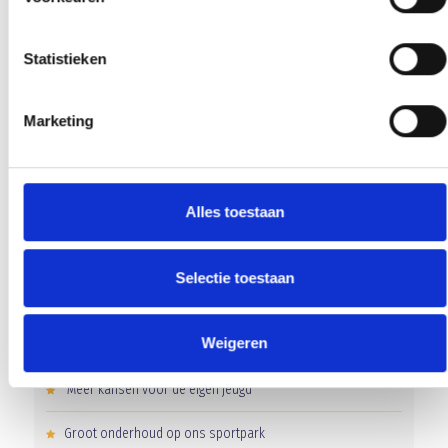
Leiders/Trainers attentie de komende weken . . . .!
Statistieken
OOK NUMMER VOORLAATSTE IS BLAUW GEEL DE BAAS
Marketing
AANMELDEN LID
Alles toestaan
Selectie toestaan
Weigeren
RECENT NIEUWS
‘Méér kansen voor de eigen jeugd’
Groot onderhoud op ons sportpark