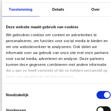
bekleden binnen onze vereniging aansluiten om draagvlak te
Toestemming
Details
Over
creëren voor de verdere uitrol van onze jeugdopleiding.
Om de officiële toekenning van de status van lokale jeugdopleiding
te bekrachtigen reikte de heer
Riny van Deursen (ambassadeur
Deze website maakt gebruik van cookies
KNVB zuid2
) het bijbehorende certificaat uit.
Op zaterdag 21
april vond om 12.00 uur de uitreiking plaats in de
We gebruiken cookies om content en advertenties te
bestuurskamer van onze vereniging.
personaliseren, om functies voor social media te bieden en
om ons websiteverkeer te analyseren. Ook delen we
informatie over uw gebruik van onze site met onze partners
voor social media, adverteren en analyse. Deze partners
kunnen deze gegevens combineren met andere informatie
die u aan ze heeft verstrekt of die ze hebben verzameld op
basis van uw gebruik van hun services.
Toestemmingsselectie
Noodzakelijk
Array
Twitter
Facebook
WhatsApp
Voorkeuren