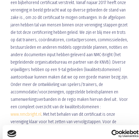
een bijbehorend certificaat verstrekt. Vanaf najaar 2017 heeft onze
vereniging in beeld gebracht wat op diverse gebieden de stand van
zake is , om zo dit certificaat te mogen ontvangen. In de afgelopen
jaren hebben tal van mensen binnen onze vereniging stappen gezet
die tot deze certificering hebben geleid. We zijn er blij mee en trots
op dat trainers, coördinatoren, contactpersonen, commissieleden,
bestuursleden en anderen middels opgestelde plannen, notities en
andere documenten input hebben geleverd aan NMC-Bright (het
begeleidende organisatiebureau en partner van de KNVB). Diverse
vrijwilligers hebben op een 9-tal gebieden (kwaliteitsdomeinen)
aantoonbaar kunnen maken dat we op een goede manier bezig zijn.
Onder meer de ontwikkeling van spelers/trainers, de
accommodatie/voorzieningen, opgestelde beleidsplannen en
samenwerkingsverbanden in de regio maken hiervan deel uit . Voor
een compleet overzicht van de kwaliteitsdomeinen :
www.nmcbright.nl
. Met het behalen van dit certificaat is onze
vereniging klaar voor het zetten van vervolgstappen. Voor de
zomer willen we concreet hebben welke eerste stappen dit zullen
zijn. Bij overlegmomenten zullen mensen die sleutelposities