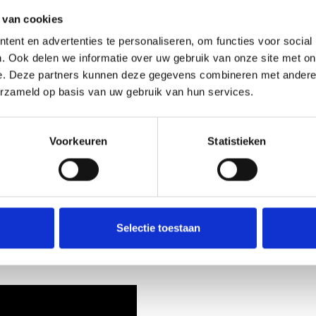
 van cookies
ent en advertenties te personaliseren, om functies voor social
. Ook delen we informatie over uw gebruik van onze site met on
e. Deze partners kunnen deze gegevens combineren met andere i
E ELFTAL SPELERS
erzameld op basis van uw gebruik van hun services.
cheidswedstrijd gespeeld worden voor de vertrekkende spelers van het 1e elftal
taat er gepland voor
Sten van Vessem, Emiel van der Sanden, Alexander 
Voorkeuren
Statistieken
correcte manier afscheid gaan nemen van de overige vertrekkende spe
en tegen
St. Michielsgestel
, de toekomstige vereniging van Sten van Vessem, e
Selectie toestaan
an
Man van de wedstrijd seizoen 2017-2018
en zullen we op feestelijke wijze