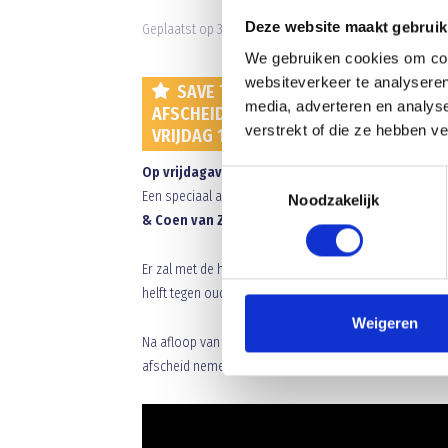
Deze website maakt gebruik
Geplaatst op 31 mei 2018 • 7:47 •
Nieuws
•
Clubnieuws
We gebruiken cookies om cont
websiteverkeer te analyseren
SAVE THE DATE
media, adverteren en analys
AFSCHEIDSWEDSTRIJD VERTREKKENDE 1
verstrekt of die ze hebben v
VRIJDAG 1 JUNI 19:30 UUR
Op vrijdagavond 1 juni om 19:30 uur
zal er een afs
Toestemmingsselectie
Een speciaal afscheid –vanwege de staat van dienst- s
Noodzakelijk
& Coen van Zutven.
Maar ook zullen we op een 
Er zal met de huidige selectie 1 helft gevoetbald word
helft tegen oud 1e elftal spelers.
Weigeren
Na afloop van de wedstrijd vindt de uitreiking plaats v
afscheid nemen in de kantine.