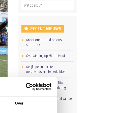
RECENT NIEUWS
Groot onderhoud op ons
sportpark
Overwinning op Mierlo Hout
Gelijkspel in eerste
oefenwedstrijd tweede blok
Uitnodiging voor de EXTRA
Algemene Ledenvergadering
Word jij de volgende Pupil van de
Over
Week bij BlauwGeel?