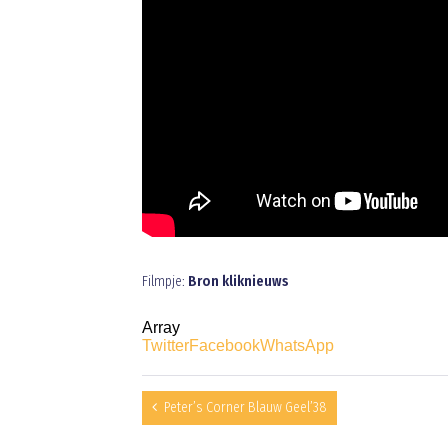
Filmpje:
Bron kliknieuws
Array
Twitter
Facebook
WhatsApp
Peter’s Corner Blauw Geel’38