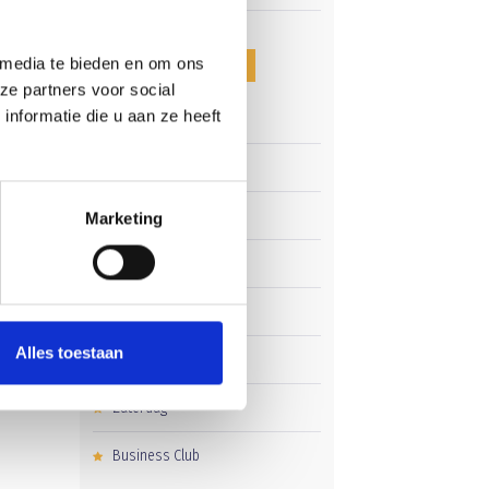
CATEGORIEËN
 media te bieden en om ons
ze partners voor social
nformatie die u aan ze heeft
Clubnieuws
Senioren
.
Mols
Junioren
Marketing
lers.
Pupillen
n 1
Dames
Alles toestaan
Veteranen
Zaterdag
Business Club