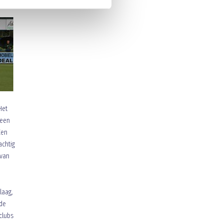
Het
 een
Een
achtig
 van
laag,
de
clubs