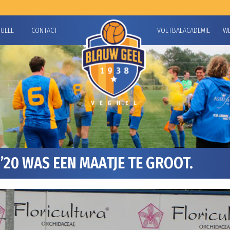
TUEEL
CONTACT
VOETBALACADEMIE
W
20 WAS EEN MAATJE TE GROOT.