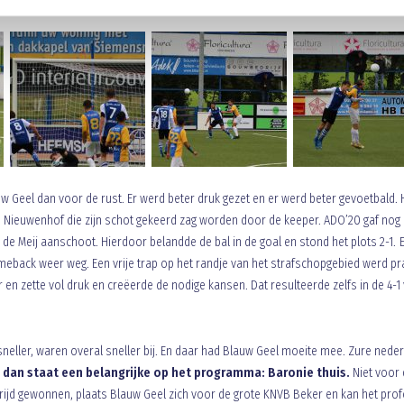
w Geel dan voor de rust. Er werd beter druk gezet en er werd beter gevoetbald. 
en Nieuwenhof die zijn schot gekeerd zag worden door de keeper. ADO’20 gaf nog
de Meij aanschoot. Hierdoor belandde de bal in de goal en stond het plots 2-1. 
eback weer weg. Een vrije trap op het randje van het strafschopgebied werd pr
n zette vol druk en creëerde de nodige kansen. Dat resulteerde zelfs in de 4-1
neller, waren overal sneller bij. En daar had Blauw Geel moeite mee. Zure neder
 dan staat een belangrijke op het programma: Baronie thuis.
Niet voor 
ijd gewonnen, plaats Blauw Geel zich voor de grote KNVB Beker en kan het prof