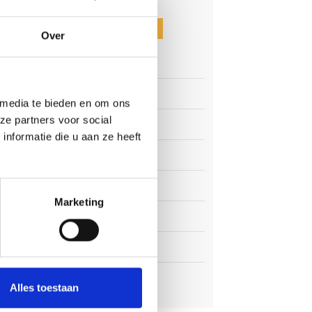
CATEGORIEËN
Over
Clubnieuws
oper
Senioren
 media te bieden en om ons
nap
ze partners voor social
 dus
Junioren
nformatie die u aan ze heeft
Pupillen
Dames
Marketing
Veteranen
 in de
Zaterdag
Business Club
Alles toestaan
ren