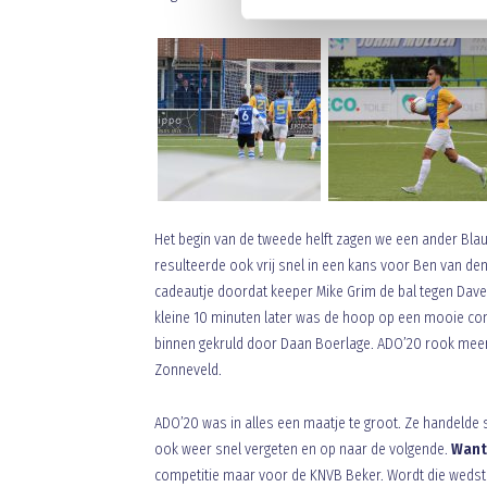
Het begin van de tweede helft zagen we een ander Blau
resulteerde ook vrij snel in een kans voor Ben van d
cadeautje doordat keeper Mike Grim de bal tegen Dave 
kleine 10 minuten later was de hoop op een mooie com
binnen gekruld door Daan Boerlage. ADO’20 rook meer e
Zonneveld.
ADO’20 was in alles een maatje te groot. Ze handelde s
ook weer snel vergeten en op naar de volgende.
Want
competitie maar voor de KNVB Beker. Wordt die wedstr