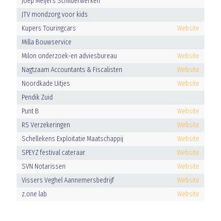
Joep Meijers Schilderwerken
JTV mondzorg voor kids
Kupers Touringcars
Website
Milla Bouwservice
Milon onderzoek-en adviesbureau
Website
Nagtzaam Accountants & Fiscalisten
Website
Noordkade Uitjes
Website
Pendik Zuid
Punt B
Website
RS Verzekeringen
Website
Schellekens Exploitatie Maatschappij
Website
SPEYZ festival cateraar
Website
SVN Notarissen
Website
Vissers Veghel Aannemersbedrijf
Website
z.one lab
Website