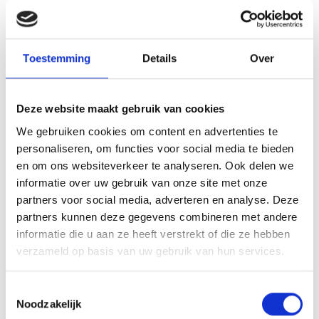
e-Quest IT Veghel
Website
Hevami Oppervlaktetechniek
Website
Industry Bioscoop Veghel
Website
Toestemming
Details
Over
Ixxenz
JESS Dakwerken
Website
Jopak Packaging Solutions
Website
Deze website maakt gebruik van cookies
Jumpsquare
We gebruiken cookies om content en advertenties te
KJ Software
Website
personaliseren, om functies voor social media te bieden
Kwadrant Arbodiensten
Website
en om ons websiteverkeer te analyseren. Ook delen we
LA / Architecten
Website
informatie over uw gebruik van onze site met onze
partners voor social media, adverteren en analyse. Deze
Lannet IT
Website
partners kunnen deze gegevens combineren met andere
Lenco onderhoud en service
Website
informatie die u aan ze heeft verstrekt of die ze hebben
MBI Steenmeesters
Website
verzameld op basis van uw gebruik van hun services.
New York Pizza
Website
ONS Inkoop Collectief
Website
Toestemmingsselectie
Pieperz
Website
Noodzakelijk