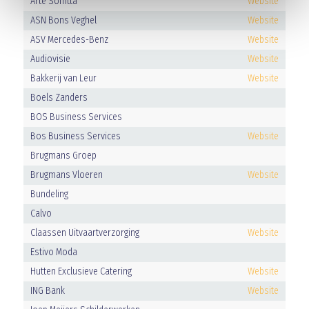
Arte Soffitta
Website
ASN Bons Veghel
Website
ASV Mercedes-Benz
Website
Audiovisie
Website
Bakkerij van Leur
Website
Boels Zanders
BOS Business Services
Bos Business Services
Website
Brugmans Groep
Brugmans Vloeren
Website
Bundeling
Calvo
Claassen Uitvaartverzorging
Website
Estivo Moda
Hutten Exclusieve Catering
Website
ING Bank
Website