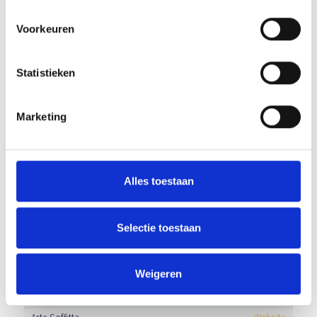
PROwoon
Website
Rivez-Zuiderhuis
Website
Voorkeuren
Slagerij Pennings
Website
Trans-Imex
Website
Statistieken
Van der Linden organic solutions
Website
Van Kaathoven Groep
Website
Marketing
Van Mensvoort Veghel
Website
Vanderlande Industries
Website
Welder
Website
WOP Events
Alles toestaan
Selectie toestaan
BUSINESS CLUB A-LEDEN
Sponsor
Website
Weigeren
A.J. van der Linden
Website