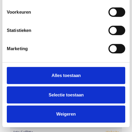
PROwoon
Website
Rivez-Zuiderhuis
Website
Voorkeuren
Slagerij Pennings
Website
Trans-Imex
Website
Statistieken
Van der Linden organic solutions
Website
Van Kaathoven Groep
Website
Marketing
Van Mensvoort Veghel
Website
Vanderlande Industries
Website
Welder
Website
WOP Events
Alles toestaan
Selectie toestaan
BUSINESS CLUB A-LEDEN
Sponsor
Website
Weigeren
A.J. van der Linden
Website