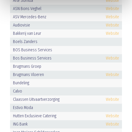
Arte Soffitta
Website
ASN Bons Veghel
Website
ASV Mercedes-Benz
Website
Audiovisie
Website
Bakkerij van Leur
Website
Boels Zanders
BOS Business Services
Bos Business Services
Website
Brugmans Groep
Brugmans Vloeren
Website
Bundeling
Calvo
Claassen Uitvaartverzorging
Website
Estivo Moda
Hutten Exclusieve Catering
Website
ING Bank
Website