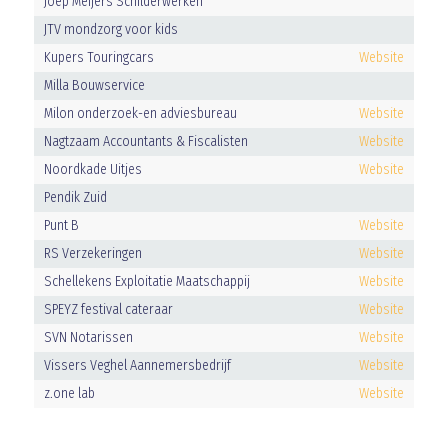
Joep Meijers Schilderwerken
JTV mondzorg voor kids
Kupers Touringcars
Website
Milla Bouwservice
Milon onderzoek-en adviesbureau
Website
Nagtzaam Accountants & Fiscalisten
Website
Noordkade Uitjes
Website
Pendik Zuid
Punt B
Website
RS Verzekeringen
Website
Schellekens Exploitatie Maatschappij
Website
SPEYZ festival cateraar
Website
SVN Notarissen
Website
Vissers Veghel Aannemersbedrijf
Website
z.one lab
Website