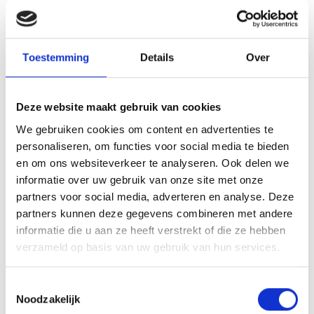
e-Quest IT Veghel
Website
Hevami Oppervlaktetechniek
Website
Industry Bioscoop Veghel
Website
Toestemming
Details
Over
Ixxenz
JESS Dakwerken
Website
Jopak Packaging Solutions
Website
Deze website maakt gebruik van cookies
Jumpsquare
We gebruiken cookies om content en advertenties te
KJ Software
Website
personaliseren, om functies voor social media te bieden
Kwadrant Arbodiensten
Website
en om ons websiteverkeer te analyseren. Ook delen we
LA / Architecten
Website
informatie over uw gebruik van onze site met onze
partners voor social media, adverteren en analyse. Deze
Lannet IT
Website
partners kunnen deze gegevens combineren met andere
Lenco onderhoud en service
Website
informatie die u aan ze heeft verstrekt of die ze hebben
MBI Steenmeesters
Website
verzameld op basis van uw gebruik van hun services.
New York Pizza
Website
ONS Inkoop Collectief
Website
Toestemmingsselectie
Pieperz
Website
Noodzakelijk