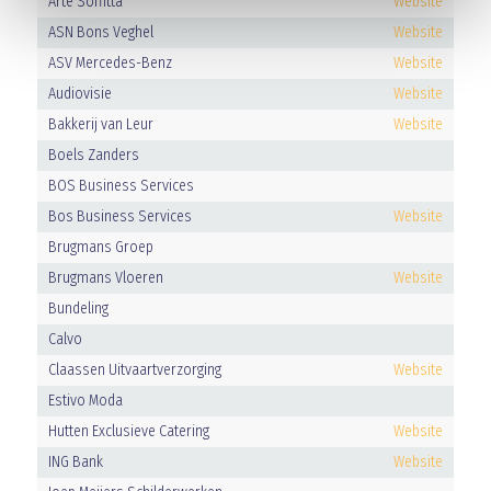
Arte Soffitta
Website
ASN Bons Veghel
Website
ASV Mercedes-Benz
Website
Audiovisie
Website
Bakkerij van Leur
Website
Boels Zanders
BOS Business Services
Bos Business Services
Website
Brugmans Groep
Brugmans Vloeren
Website
Bundeling
Calvo
Claassen Uitvaartverzorging
Website
Estivo Moda
Hutten Exclusieve Catering
Website
ING Bank
Website