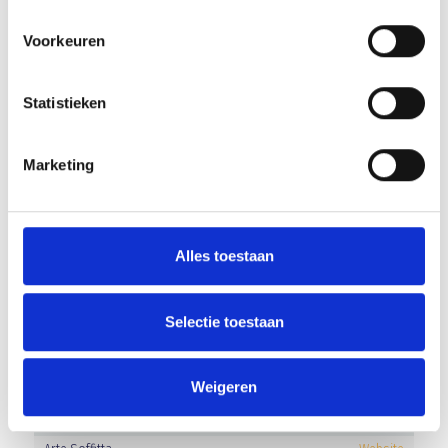
PROwoon
Website
Rivez-Zuiderhuis
Website
Voorkeuren
Slagerij Pennings
Website
Trans-Imex
Website
Statistieken
Van der Linden organic solutions
Website
Van Kaathoven Groep
Website
Marketing
Van Mensvoort Veghel
Website
Vanderlande Industries
Website
Welder
Website
WOP Events
Alles toestaan
Selectie toestaan
BUSINESS CLUB A-LEDEN
Sponsor
Website
Weigeren
A.J. van der Linden
Website