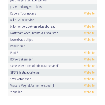
Joep Meijers Schilderwerken
JTV mondzorg voor kids
Kupers Touringcars
Website
Milla Bouwservice
Milon onderzoek-en adviesbureau
Website
Nagtzaam Accountants & Fiscalisten
Website
Noordkade Uitjes
Website
Pendik Zuid
Punt B
Website
RS Verzekeringen
Website
Schellekens Exploitatie Maatschappij
Website
SPEYZ festival cateraar
Website
SVN Notarissen
Website
Vissers Veghel Aannemersbedrijf
Website
z.one lab
Website