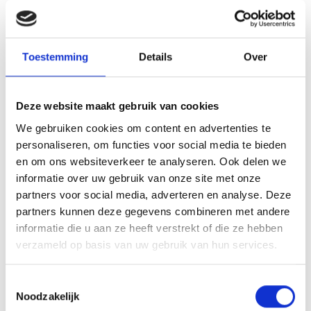
e-Quest IT Veghel
Website
Hevami Oppervlaktetechniek
Website
Industry Bioscoop Veghel
Website
Toestemming
Details
Over
Ixxenz
JESS Dakwerken
Website
Jopak Packaging Solutions
Website
Deze website maakt gebruik van cookies
Jumpsquare
We gebruiken cookies om content en advertenties te
KJ Software
Website
personaliseren, om functies voor social media te bieden
Kwadrant Arbodiensten
Website
en om ons websiteverkeer te analyseren. Ook delen we
LA / Architecten
Website
informatie over uw gebruik van onze site met onze
partners voor social media, adverteren en analyse. Deze
Lannet IT
Website
partners kunnen deze gegevens combineren met andere
Lenco onderhoud en service
Website
informatie die u aan ze heeft verstrekt of die ze hebben
MBI Steenmeesters
Website
verzameld op basis van uw gebruik van hun services.
New York Pizza
Website
ONS Inkoop Collectief
Website
Toestemmingsselectie
Pieperz
Website
Noodzakelijk