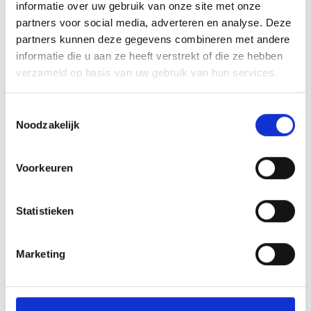
informatie over uw gebruik van onze site met onze
partners voor social media, adverteren en analyse. Deze
Namens het Jeugdbestuur,
partners kunnen deze gegevens combineren met andere
informatie die u aan ze heeft verstrekt of die ze hebben
Ellen Kortekaas
verzameld op basis van uw gebruik van hun services.
Array
Twitter
Facebook
WhatsApp
Toestemmingsselectie
Noodzakelijk
LUXE VOETBALVROUWEN BINGO vrijdag 23 november
Voorkeuren
VALSE START KAN NIET WORDEN WEGGEPOETST.
Statistieken
Marketing
AANMELDEN LID