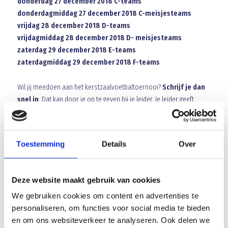
donderdag 27 december 2018 C-teams
donderdagmiddag 27 december 2018 C-meisjesteams
vrijdag 28 december 2018 D-teams
vrijdagmiddag 28 december 2018 D- meisjesteams
zaterdag 29 december 2018 E-teams
zaterdagmiddag 29 december 2018 F-teams
Wil jij meedoen aan het kerstzaalvoetbaltoernooi?
Schrijf je dan
snel in
. Dat kan door je op te geven bij je leider. Je leider geeft
vervolgens de namen van de spelers die mee willen doen inclusief
begeleider aan de groepsleider door.
Let op: een team kan
alleen meedoen als er ook een leider is voor dit team.
Toestemming
Details
Over
Doe dit voor 1 november.
Daarna kunnen we aanmeldingen
helaas niet meer verwerken. De leider vermeldt in de mail aan de
Deze website maakt gebruik van cookies
groepsleider de namen van de deelnemers, het team waarin zijn
We gebruiken cookies om content en advertenties te
spelers spelen en of er een keeper bij zit en de naam van de
personaliseren, om functies voor social media te bieden
begeleider.
en om ons websiteverkeer te analyseren. Ook delen we
Heb je vragen, neem dan even contact op met je groepsleider.