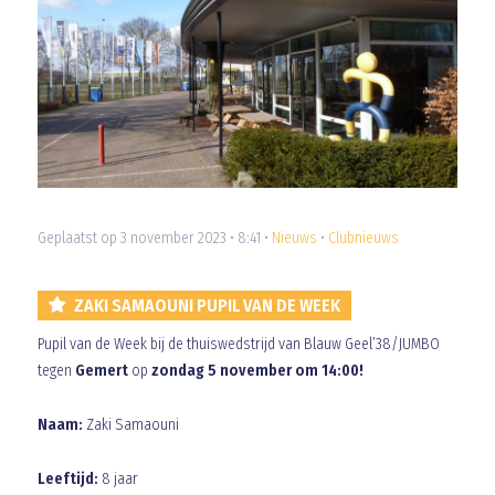
Geplaatst op 3 november 2023 • 8:41 •
Nieuws
•
Clubnieuws
ZAKI SAMAOUNI PUPIL VAN DE WEEK
Pupil van de Week bij de thuiswedstrijd van Blauw Geel’38/JUMBO
tegen
Gemert
op
zondag 5 november om 14:00!
Naam:
Zaki Samaouni
Leeftijd:
8 jaar