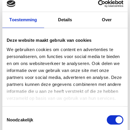
Blauw Geel wint! Met 3-1!
Zaki,
Toestemming
Details
Over
Hierbij nodigen wij jou uit om aanstaande zondag pupil van de week
te zijn bij ons vaandelteam tegen
Gemert
. Natuurlijk zijn ook je
Deze website maakt gebruik van cookies
teamgenoten, broertjes en zusjes en opa’s en oma’s van harte
We gebruiken cookies om content en advertenties te
welkom. Je wordt om
13:15 uur
verwacht op ons sportpark waar jij
personaliseren, om functies voor social media te bieden
je dan moet melden bij de businessclub.
en om ons websiteverkeer te analyseren. Ook delen we
informatie over uw gebruik van onze site met onze
partners voor social media, adverteren en analyse. Deze
partners kunnen deze gegevens combineren met andere
informatie die u aan ze heeft verstrekt of die ze hebben
verzameld op basis van uw gebruik van hun services.
Toestemmingsselectie
Noodzakelijk