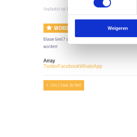
Geplaatst op 13 mei 2026 • 15:46 •
Nieuws
•
Clubnieuws
WORDT SEN 7 IN ERP A.S. ZONDAG 
Weigeren
Blauw Geel 7 staat aan de leiding met een beter doel
worden!
Array
Twitter
Facebook
WhatsApp
Sen 2 naar de titel