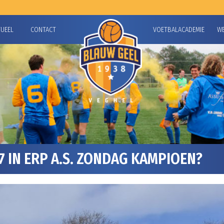
TUEEL
CONTACT
VOETBALACADEMIE
W
 IN ERP A.S. ZONDAG KAMPIOEN?