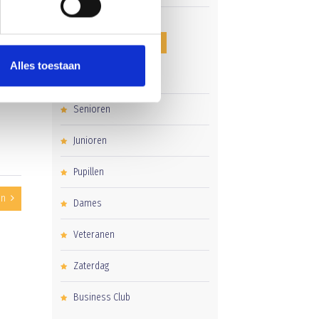
CATEGORIEËN
Alles toestaan
Clubnieuws
 te
Senioren
Junioren
Pupillen
en
Dames
Veteranen
Zaterdag
Business Club