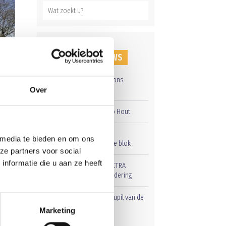
RECENT NIEUWS
Groot onderhoud op ons
sportpark
Over
Overwinning op Mierlo Hout
Gelijkspel in eerste
 media te bieden en om ons
oefenwedstrijd tweede blok
ze partners voor social
nformatie die u aan ze heeft
Uitnodiging voor de EXTRA
Algemene Ledenvergadering
Word jij de volgende Pupil van de
Week bij BlauwGeel?
Marketing