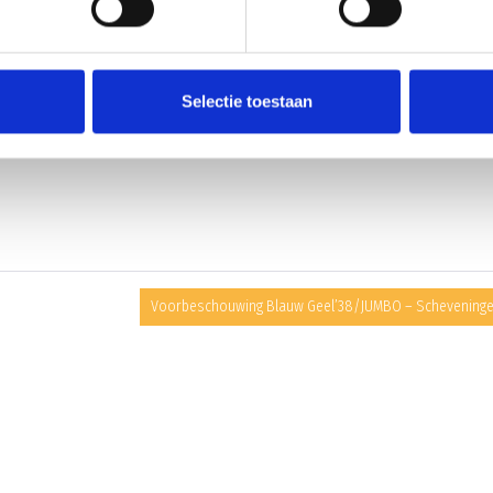
KAMPIOEN?
Selectie toestaan
saldo dan HVCH. Moeten wel zondag om 13:00 uur winnen in Erp om ook kampioen
Voorbeschouwing Blauw Geel’38/JUMBO – Schevening