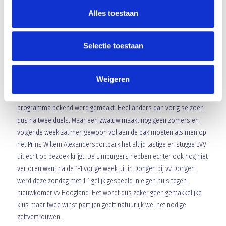
resultaat van vorig weekend. Blauw Geel wint een belangrijke
Alles toestaan
wedstrijd want Quick is thuis altijd voor iedereen een tegenstander
die lastig en moeilijk te verslaan is. Trainer Niels van Casteren was
Selectie toestaan
het gehele duel druk langs de lijn coachend maar feit is dat hij zijn
team tactisch had neergezet. Een hele mooie teamprestatie dus
want het team hield ook nog eens de nul.
Weigeren
Zes punten uit twee duels, wie had dat kunnen denken toen het
programma bekend werd gemaakt. Heel anders dan vorig seizoen
dus na twee duels. Maar een zwaluw maakt nog geen zomers en
volgende week zal men gewoon vol aan de bak moeten als men op
het Prins Willem Alexandersportpark het altijd lastige en stugge EVV
uit echt op bezoek krijgt. De Limburgers hebben echter ook nog niet
verloren want na de 1-1 vorige week uit in Dongen bij vv Dongen
werd deze zondag met 1-1 gelijk gespeeld in eigen huis tegen
nieuwkomer vv Hoogland. Het wordt dus zeker geen gemakkelijke
klus maar twee winst partijen geeft natuurlijk wel het nodige
zelfvertrouwen.