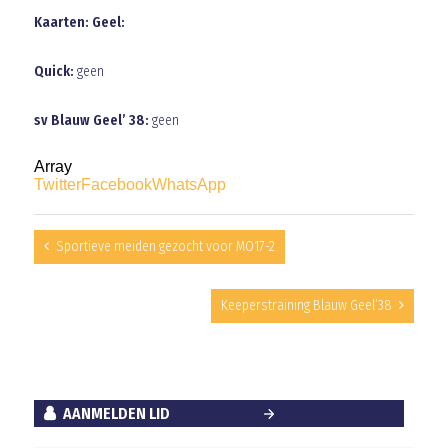
Kaarten: Geel:
Quick:
geen
sv Blauw Geel’ 38:
geen
Array
Twitter
Facebook
WhatsApp
Sportieve meiden gezocht voor MO17-2
Keeperstraining Blauw Geel’38
AANMELDEN LID