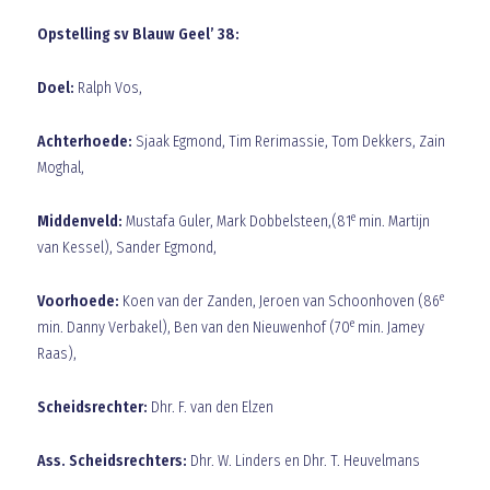
Opstelling sv Blauw Geel’ 38:
Doel:
Ralph Vos,
Achterhoede:
Sjaak Egmond, Tim Rerimassie, Tom Dekkers, Zain
Moghal,
e
Middenveld:
Mustafa Guler, Mark Dobbelsteen,(81
min. Martijn
van Kessel), Sander Egmond,
e
Voorhoede:
Koen van der Zanden, Jeroen van Schoonhoven (86
e
min. Danny Verbakel), Ben van den Nieuwenhof (70
min. Jamey
Raas),
Scheidsrechter:
Dhr. F. van den Elzen
Ass. Scheidsrechters:
Dhr. W. Linders en Dhr. T. Heuvelmans