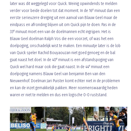
later was dit weggelegd voor Quick. Weinig opwindends te melden
e
verder voor beide doelen tot dat moment. In de 16
minuut dan een
eerste serieuzere dreiging uit een aanval van Blauw Geel maar de
eindpass en afronding blijven uit om Quick pijn te doen. Pas in de
e
33
minuut moet een van de doelmannen echt ingrijpen. Het is
Blauw Geel doelman Ralph Vos die een voorzet, of was het een
doelpoging, onschadelijk wist te maken. Een minuutje later is de lob
van Quick speler Rachid Bouyaouzan niet goed genoeg en de bal
e
gaat naast het doel. In de 40
minuut is een afstandspoging van
e
Quick wel hard maar ook die gaat naast. In de 44
minuut een
doelpoging namens Blauw Geel van benjamin Ben van den
Nieuwenhof. Doelman Jari Puister komt echter niet in de problemen
en kan de inzet gemakkelijk pakken. Meer noemenswaardig heden
waren er niet te melden en dus een logische 0-0 ruststand.