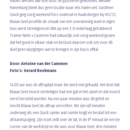
edities werden alle drie door de gastheren gewonnen, Nieuwe
Hanenburg bleek dus geen locatie waar iets halen viel. Gastheer
Quick ging vorig weekend fors onderuit in Haaksbergen bij HSC’21,
Blauw Geel proefde de smaak van een overwinning want in eigen
huis werd streekgenoot UNA op een 3-0 nederlaag getrakteerd.
Trainer Niels v Casteren had natuurlijk ook vorig weekend gezien
dat het goed in elkaar stak en besloot daarom ook om voor dit
duel geen wijzigingen aan te brengen in zijn basis elftal.
Door: Antoine van der Cammen
Foto’s: Gerard Beekmans
14.00 uur was de aftraptijd maar die werd niet gehaald. Het doel dat
Blauw Geel moest verdedigen had een gat in het zijnet en dat moest
eerst hersteld worden. Na een paar minuten was dit gefixt en
mocht Blauw Geel de aftrap verrichten. We zijn vijf minuten
onderweg als een Quick speler wat ruimte krijgt en besluit tot een
e
afstandspoging. Zijn inzet zeilt over de lat. In de 8
minuut de eerste
corner van de wedstrijd en die was voor Blauw Geel, drie minuten