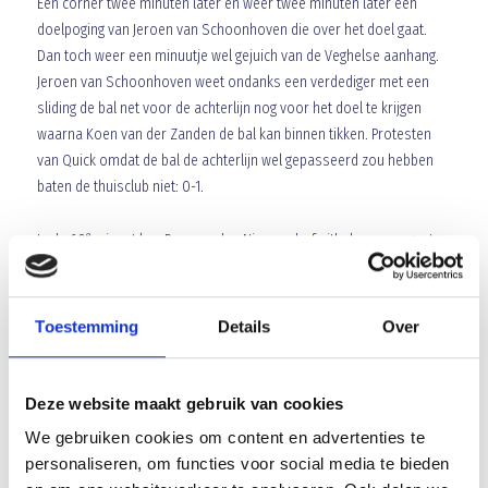
Een corner twee minuten later en weer twee minuten later een
doelpoging van Jeroen van Schoonhoven die over het doel gaat.
Dan toch weer een minuutje wel gejuich van de Veghelse aanhang.
Jeroen van Schoonhoven weet ondanks een verdediger met een
sliding de bal net voor de achterlijn nog voor het doel te krijgen
waarna Koen van der Zanden de bal kan binnen tikken. Protesten
van Quick omdat de bal de achterlijn wel gepasseerd zou hebben
baten de thuisclub niet: 0-1.
e
In de 60
minuut kan Ben van den Nieuwenhof uithalen maar gaat
e
zijn inzet op de vuisten van doelman Jari Puister. In de 66
minuut
krijgt Quick een vrije trap halverwege de Blauw Geel helft en als de
bal voor het doel komt is Tom Dekkers in een duel met zijn directe
Toestemming
Details
Over
tegenstander als deze te gemakkelijk tegen de grond gaat. Quick wil
een penalty maar scheidsrechter van den Elzen stond er kort
e
bovenop en ziet er niets in. In de 70
minuut komt Blauw Geel op
Deze website maakt gebruik van cookies
een veiligere voorsprong. De bal gaat naar de linkerflank waar
We gebruiken cookies om content en advertenties te
Jeroen van Schoonhoven twee tegenstanders te snel af is en hij
personaliseren, om functies voor social media te bieden
vervolgens de bal op maat breed legt op de mee opgelopen Ben