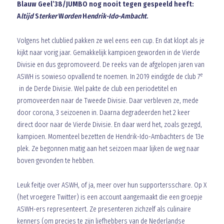
Blauw Geel’38/JUMBO nog nooit tegen gespeeld heeft:
A
ltijd
S
terker
W
orden
H
endrik-Ido-Ambacht
.
Volgens het clublied pakken ze wel eens een cup. En dat klopt als je
kijkt naar vorig jaar. Gemakkelijk kampioen geworden in de Vierde
Divisie en dus gepromoveerd. De reeks van de afgelopen jaren van
e
ASWH is sowieso opvallend te noemen. In 2019 eindigde de club 7
in de Derde Divisie. Wel pakte de club een periodetitel en
promoveerden naar de Tweede Divisie. Daar verbleven ze, mede
door corona, 3 seizoenen in. Daarna degradeerden het 2 keer
direct door naar de Vierde Divisie. En daar werd het, zoals gezegd,
kampioen. Momenteel bezetten de Hendrik-Ido-Ambachters de 13e
plek. Ze begonnen matig aan het seizoen maar lijken de weg naar
boven gevonden te hebben.
Leuk feitje over ASWH, of ja, meer over hun supportersschare. Op X
(het vroegere Twitter) is een account aangemaakt die een groepje
ASWH-ers representeert. Ze presenteren zichzelf als culinaire
kenners (om precies te zijn liefhebbers van de Nederlandse