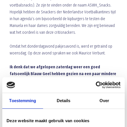
voetbalsnacks). Ze zijn te vinden onder de naam ASWH_Snacks.
Hopelijk hebben de Snackers der Nederlandse Voetbalkantines tijd
in hun agenda’s om bijvoorbeeld de kipburgers te testen die
Manuela en haar dames zorgvuldig bereiden. We zijn erg benieuwd
wat het oordeel is van deze critisnackers.
Omdat het donderdagavond pakjesavond is, werd er getraind op
woensdag. Op deze avond spraken we ook Maurice Verbunt.
Ik denk dat we afgelopen zaterdag weer een goed
fatsoenlijk Blauw Geel hebben gezien na een paar mindere
weken. Hoe kijk jij daar op terug?
Ik vond dat we met name de eerste 10/15 minuten wat moeite
hadden met het spel van SteDoCo. Wisten natuurlijk dat SteDoCo
Toestemming
Details
Over
een goed voetballende ploeg is. Wat helpt is dat we in de wedstrijd
snel op 0-1 komen. En na die 15 minuten hebben we die controle
gehad en denk ik dat we vrij weinig hebben weggegeven. Daar ben ik
Deze website maakt gebruik van cookies
wel blij mee gezien de wedstrijden hiervoor ja.