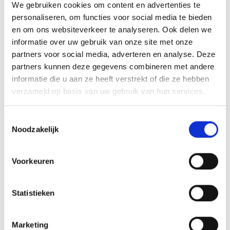
We gebruiken cookies om content en advertenties te
Nou zou het zomaar kunnen dat we na ASWH zaterdag
personaliseren, om functies voor social media te bieden
winterkampioen zijn. Is dat een doelstelling op zich of een
en om ons websiteverkeer te analyseren. Ook delen we
leuk extraatje?
informatie over uw gebruik van onze site met onze
Winterkampioen, daar heb je nooit een titel voor gehad. Ik weet niet
partners voor social media, adverteren en analyse. Deze
wat voor een titel dat is. Dat interesseert me ook helemaal niet. Het
partners kunnen deze gegevens combineren met andere
is wat ik al weken benoem: We moeten van wedstrijd tot wedstrijd
informatie die u aan ze heeft verstrekt of die ze hebben
bekijken. En zaterdag wordt ook weer een lastige wedstrijd met een
verzameld op basis van uw gebruik van hun services.
ploeg die de laatste weken in vorm is. Laten we dus eerst week
voor week bekijken en er voor zorgen dat we de punten hier in
Toestemmingsselectie
Veghel houden.
Noodzakelijk
Even kijkend naar de doelstellingen: In eerste instantie
Voorkeuren
was de doelstelling de periode halen. Die heb je al vrij
vroeg in het seizoen gehaald. Zijn de doelstellingen
bijgewerkt?
Statistieken
Als je nu kijkt naar de doelstellingen die we vooraf met de groep
hebben samengesteld, zijn die behaald. Nu is het vooral meedoen
Marketing
om de bovenste plekken en om te kijken wat er op het einde van