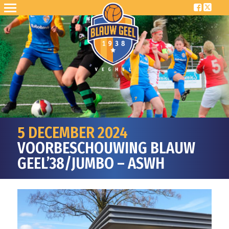
5 DECEMBER 2024
VOORBESCHOUWING BLAUW
GEEL’38/JUMBO – ASWH