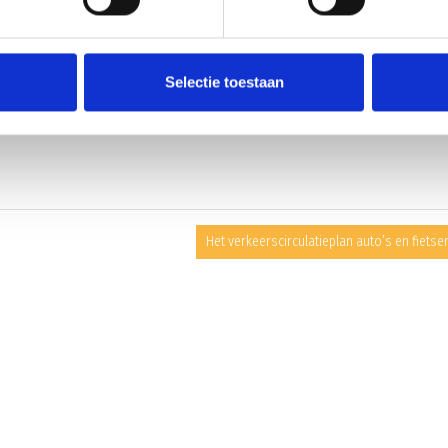
s
Selectie toestaan
ND MEI
Het verkeerscirculatieplan auto’s en fietse