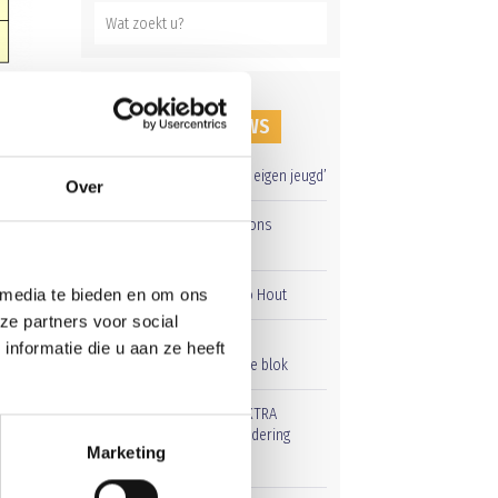
RECENT NIEUWS
‘Méér kansen voor de eigen jeugd’
Over
Groot onderhoud op ons
sportpark
 media te bieden en om ons
Overwinning op Mierlo Hout
ze partners voor social
Gelijkspel in eerste
nformatie die u aan ze heeft
oefenwedstrijd tweede blok
Uitnodiging voor de EXTRA
Algemene Ledenvergadering
Marketing