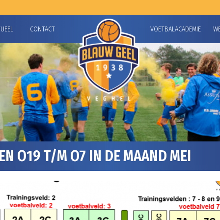
TUEEL
CONTACT
VOETBALACADEMIE
W
N O19 T/M O7 IN DE MAAND MEI