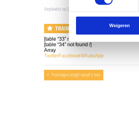
Geplaatst op 29 april 2020 • 15:14 •
Nieuws
•
Clubnieuw
Weigeren
TRAININGEN O19 T/M O7 IN DE MAA
[table “33” not found /]
[table “34” not found /]
Array
Twitter
Facebook
WhatsApp
Trainingen jeugd vanaf 2 mei