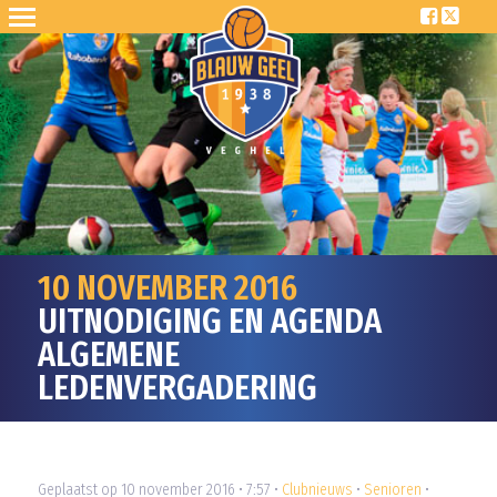
10 NOVEMBER 2016
UITNODIGING EN AGENDA
ALGEMENE
LEDENVERGADERING
Geplaatst op 10 november 2016 • 7:57 •
Clubnieuws
•
Senioren
•