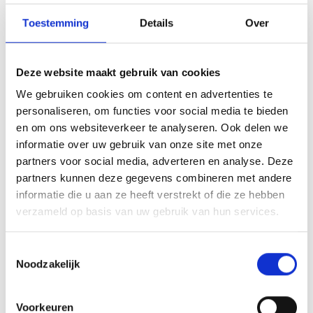
mogelijkheid is dat u via secretariaat@blauwgeel.nl verzoekt tot
Toestemming
Details
Over
digitale toezending van de vermelde notulen en/of verslag.
Namens het hoofdbestuur, Jan de Ruijter Secretaris
Deze website maakt gebruik van cookies
We gebruiken cookies om content en advertenties te
Array
Twitter
Facebook
WhatsApp
personaliseren, om functies voor social media te bieden
en om ons websiteverkeer te analyseren. Ook delen we
informatie over uw gebruik van onze site met onze
Problemen met de veldverlichting.
Een mooi moment!
partners voor social media, adverteren en analyse. Deze
partners kunnen deze gegevens combineren met andere
informatie die u aan ze heeft verstrekt of die ze hebben
verzameld op basis van uw gebruik van hun services.
AANMELDEN LID
Toestemmingsselectie
Noodzakelijk
Voorkeuren