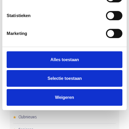
RECENT NIEUWS
Statistieken
‘Méér kansen voor de eigen jeugd’
Marketing
Groot onderhoud op ons sportpark
Overwinning op Mierlo Hout
Alles toestaan
Gelijkspel in eerste oefenwedstrijd tweede blok
Uitnodiging voor de EXTRA Algemene Ledenvergadering
Selectie toestaan
Weigeren
CATEGORIEËN
Clubnieuws