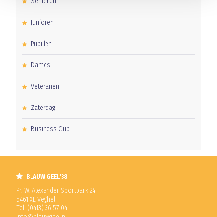
Senioren
Junioren
Pupillen
Dames
Veteranen
Zaterdag
Business Club
BLAUW GEEL'38
Pr. W. Alexander Sportpark 24
5461 XL Veghel
Tel. (0413) 36 57 04
info@blauwgeel.nl