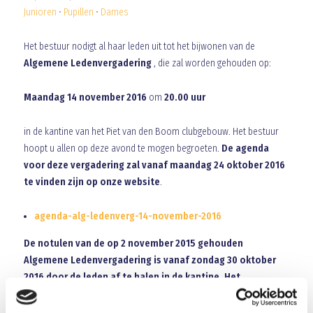
Junioren
•
Pupillen
•
Dames
Het bestuur nodigt al haar leden uit tot het bijwonen van de
Algemene Ledenvergadering
, die zal worden gehouden op:
Maandag 14 november 2016
om
20.00 uur
in de kantine van het Piet van den Boom clubgebouw. Het bestuur
hoopt u allen op deze avond te mogen begroeten.
De agenda
voor deze vergadering zal vanaf maandag 24 oktober 2016
te vinden zijn op onze website
.
agenda-alg-ledenverg-14-november-2016
De notulen van de op 2 november 2015 gehouden
Algemene Ledenvergadering is vanaf zondag 30 oktober
2016 door de leden af te halen in de kantine. Het
jaarverslag van de secretaris is vanaf zondag 6 november
2016 door de leden af te halen in de kantine
. Een andere