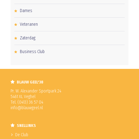
Dames
Veteranen
Zaterdag
Business Club
BLAUW GEEL'38
Pr. W. Alexander Sportpark 24
5461 XL Veghel
Tel. (0413) 36 57 04
info@blauwgeel.nl
SNELLINKS
De Club