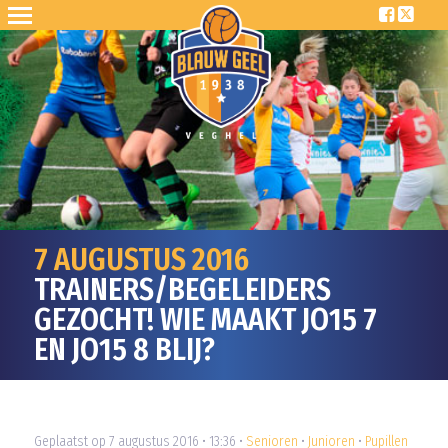
7 AUGUSTUS 2016
TRAINERS/BEGELEIDERS
GEZOCHT! WIE MAAKT JO15 7
EN JO15 8 BLIJ?
Geplaatst op 7 augustus 2016 • 13:36 •
Senioren
•
Junioren
•
Pupillen