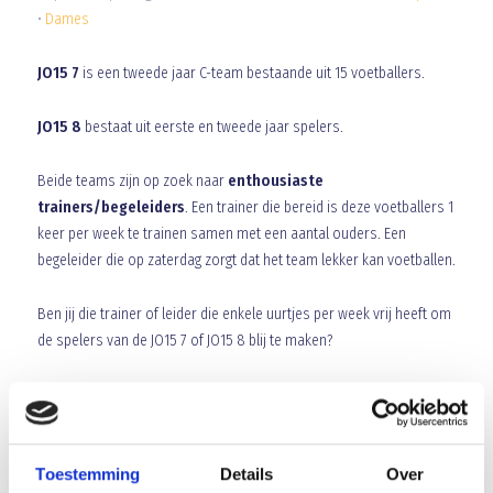
•
Dames
JO15 7
is een tweede jaar C-team bestaande uit 15 voetballers.
JO15 8
bestaat uit eerste en tweede jaar spelers.
Beide teams zijn op zoek naar
enthousiaste
trainers/begeleiders
. Een trainer die bereid is deze voetballers 1
keer per week te trainen samen met een aantal ouders. Een
begeleider die op zaterdag zorgt dat het team lekker kan voetballen.
Ben jij die trainer of leider die enkele uurtjes per week vrij heeft om
de spelers van de JO15 7 of JO15 8 blij te maken?
Neem dan contact op met Ellen Kortekaas, groepsleider O15, e-mail
juniorenblauwgeel@hotmail.com
Array
Toestemming
Details
Over
Twitter
Facebook
WhatsApp