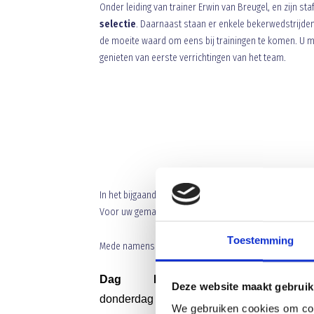
Onder leiding van trainer Erwin van Breugel, en zijn staf
selectie
. Daarnaast staan er enkele bekerwedstrijden
de moeite waard om eens bij trainingen te komen. U ma
genieten van eerste verrichtingen van het team.
In het bijgaande schema is het oefenprogramma en tr
Voor uw gemak is er tevens een compleet competitie 
Toestemming
Mede namens de selectie, graag tot ziens!
Dag
Datum
Activiteit
Deze website maakt gebruik
31-7-
donderdag
training
2014
We gebruiken cookies om cont