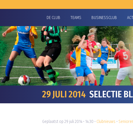
DE CLUB
TEAMS
BUSINESSCLUB
AC
29 JULI 2014
SELECTIE B
Geplaatst op 29 juli 2014 • 14:30 •
Clubnieuws
•
Seniore