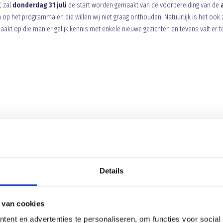
, zal
donderdag 31 juli
de start worden gemaakt van de voorbereiding van de
 op het programma en die willen wij niet graag onthouden. Natuurlijk is het ook 
akt op die manier gelijk kennis met enkele nieuwe gezichten en tevens valt er t
ainingsopbouw duidelijk weergeven en ook de bekerwedstrijden staan vernoem
programma aan te treffen.
Details
Aanvang
 van cookies
20:00
ent en advertenties te personaliseren, om functies voor social