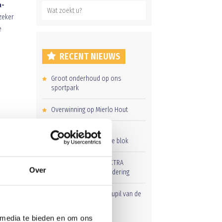
a-
zeker
e
RECENT NIEUWS
Groot onderhoud op ons
sportpark
Overwinning op Mierlo Hout
Gelijkspel in eerste
d.
oefenwedstrijd tweede blok
Uitnodiging voor de EXTRA
Over
Algemene Ledenvergadering
Word jij de volgende Pupil van de
Week bij BlauwGeel?
 media te bieden en om ons