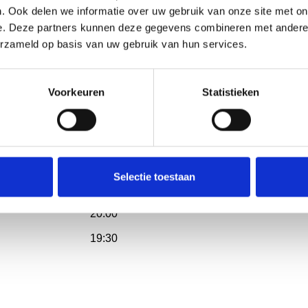
10:00
. Ook delen we informatie over uw gebruik van onze site met on
20:00
e. Deze partners kunnen deze gegevens combineren met andere i
20:00
erzameld op basis van uw gebruik van hun services.
19:30
38/JUMBO –
17:00
20:00
Voorkeuren
Statistieken
20:00
38/JUMBO – vv
20:00
’38/JUMBO – DESO
12:00
Selectie toestaan
20:00
20:00
19:30