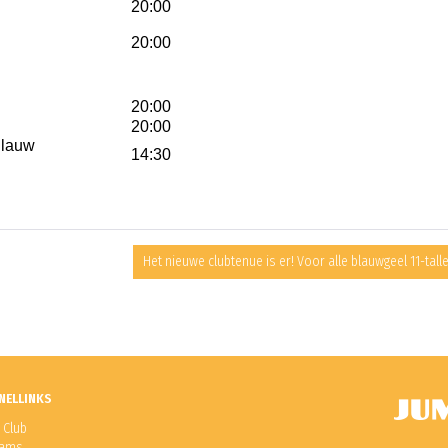
20:00
20:00
20:00
20:00
Blauw
14:30
Het nieuwe clubtenue is er! Voor alle blauwgeel 11-tall
NELLINKS
 Club
ams