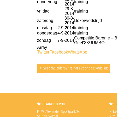
donderdag
training
2014
29-8-
vrijdag
training
2014
30-8-
zaterdag
Bekerwedstrijd
2014
dinsdag
2-9-2014
training
donderdag
4-9-2014
training
Competitie Baronie – 
zondag
7-9-2014
Geel’38/JUMBO
Array
Twitter
Facebook
WhatsApp
Gezocht leiders/ trainers voor de B afdeling
BLAUW GEEL'38
S
Pr. W. Alexander Sportpark 24
De
5461 XL Veghel
Te