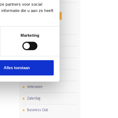
ze partners voor social
nformatie die u aan ze heeft
CATEGORIEËN
Clubnieuws
Marketing
Senioren
Junioren
Pupillen
Alles toestaan
Dames
Veteranen
Zaterdag
Business Club