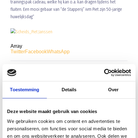
trainingspak cadeau, welke hij kan o.a. kan dragen tijdens het
fluiten. Een mooi gebaar van “de Stapperij” ivm Piet zijn 50-jarige
huwelijksdag”
Array
Twitter
Facebook
WhatsApp
Blauw Geel 2 met 2-0 voorbij JVC!
Enis Genc helaas niet meer in de a-selectie van BlauwGeel
Toestemming
Details
Over
Deze website maakt gebruik van cookies
We gebruiken cookies om content en advertenties te
AANMELDEN LID
personaliseren, om functies voor social media te bieden
en om ons websiteverkeer te analyseren. Ook delen we