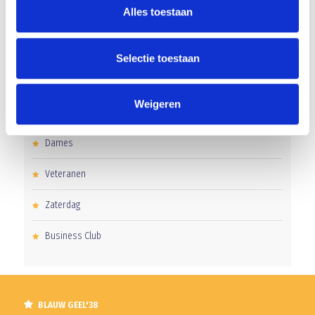
Alles toestaan
Clubnieuws
Senioren
Selectie toestaan
Junioren
Weigeren
Pupillen
Dames
Veteranen
Zaterdag
Business Club
BLAUW GEEL'38