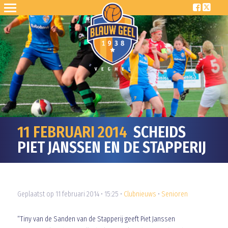
11 FEBRUARI 2014
SCHEIDS
PIET JANSSEN EN DE STAPPERIJ
Geplaatst op 11 februari 2014 • 15:25 •
Clubnieuws
•
Senioren
“Tiny van de Sanden van de Stapperij geeft Piet Janssen