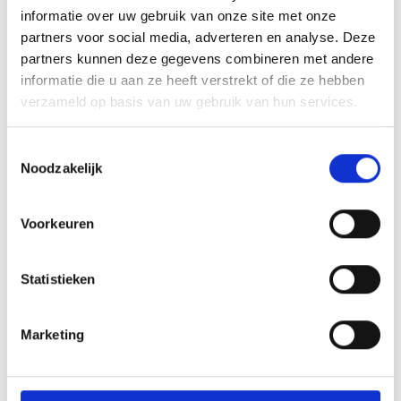
informatie over uw gebruik van onze site met onze
partners voor social media, adverteren en analyse. Deze
partners kunnen deze gegevens combineren met andere
informatie die u aan ze heeft verstrekt of die ze hebben
RECENT NIEUWS
verzameld op basis van uw gebruik van hun services.
Groot onderhoud op ons sportpark
Toestemmingsselectie
Noodzakelijk
Overwinning op Mierlo Hout
Gelijkspel in eerste oefenwedstrijd tweede blok
Voorkeuren
Uitnodiging voor de EXTRA Algemene Ledenvergadering
Statistieken
Word jij de volgende Pupil van de Week bij BlauwGeel?
Marketing
CATEGORIEËN