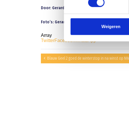
Door: Gerard Beekmans
Foto’s: Gerard Beekmans
Weigeren
Array
Twitter
Facebook
WhatsApp
Blauw Geel 2 goed de winterstop in na winst op N