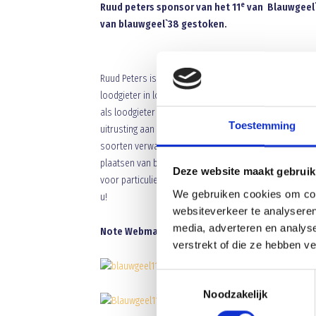
e
Ruud peters sponsor van het 11
van Blauwgeel`3
van blauwgeel`38 gestoken.
OVER PETERS SANITAIR
Ruud Peters is al bijna 20 jaar loodgieter. Hij startte 
loodgieter in loondienst. In die tijd had hij bij drie
als loodgieter voor zichzelf te starten. In oktober 20
Toestemming
uitrusting aan materialen, een bedrijfsbus en het best
soorten verwarming aan, hangt hij CV-ketels en plaats
plaatsen van buitenkraantjes, vervangen van keukenk
Deze website maakt gebruik
voor particulieren in de regio Veghel en Uden. Kortom 
We gebruiken cookies om cont
u!
websiteverkeer te analyseren
media, adverteren en analys
Note Webmaster: Ook de webmaster was dik tevr
verstrekt of die ze hebben v
Toestemmingsselectie
Noodzakelijk