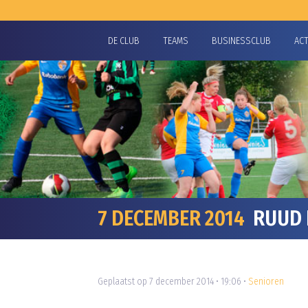
DE CLUB
TEAMS
BUSINESSCLUB
AC
7 DECEMBER 2014
RUUD P
Geplaatst op 7 december 2014 • 19:06 •
Senioren