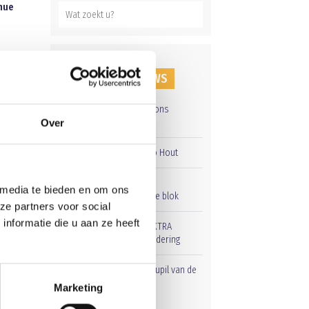
enue
t als
RECENT NIEUWS
n om
Groot onderhoud op ons
sportpark
Over
s,
Overwinning op Mierlo Hout
stal
j voor
Gelijkspel in eerste
 media te bieden en om ons
oefenwedstrijd tweede blok
ze partners voor social
nformatie die u aan ze heeft
Uitnodiging voor de EXTRA
Algemene Ledenvergadering
Word jij de volgende Pupil van de
Week bij BlauwGeel?
Marketing