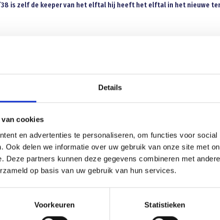
8 is zelf de keeper van het elftal hij heeft het elftal in het nieuwe t
met Peters Sanitair op 1 oktober 2011, na ruim twaalf jaar werkzaam te zijn gewees
 werkgevers gewerkt en dus brede ervaring opgedaan. De droom bleef echter bestaa
11 werd deze droom werkelijkheid en ontstond Peters Sanitair. Met een complete
Details
e gereedschap, maakt en renoveert Ruud nu badkamers en toiletten, legt hij alle
t hij systeemplafonds. Ook doet hij diverse kleinere werkzaamheden als lekkage
ranen en ga zo maar door.. Ruud werkt voor bedrijven die hem inhuren maar mee
 van cookies
al het werk dat te maken heeft met water, gas en leidingen binnenshuis maakt hi
ent en advertenties te personaliseren, om functies voor social
. Ook delen we informatie over uw gebruik van onze site met on
e. Deze partners kunnen deze gegevens combineren met andere i
eden met zijn badkamerrenovatie door Peters Sanitair!!!
erzameld op basis van uw gebruik van hun services.
Voorkeuren
Statistieken