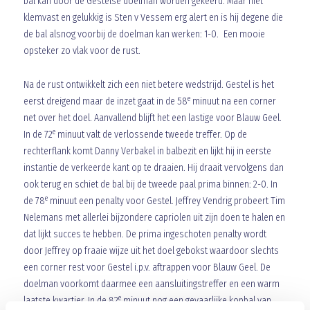
bal kan door de Gestelse doelman worden gekeerd. Maar niet
klemvast en gelukkig is Sten v Vessem erg alert en is hij degene die
de bal alsnog voorbij de doelman kan werken: 1-0. Een mooie
opsteker zo vlak voor de rust.
Na de rust ontwikkelt zich een niet betere wedstrijd. Gestel is het
e
eerst dreigend maar de inzet gaat in de 58
minuut na een corner
net over het doel. Aanvallend blijft het een lastige voor Blauw Geel.
e
In de 72
minuut valt de verlossende tweede treffer. Op de
rechterflank komt Danny Verbakel in balbezit en lijkt hij in eerste
instantie de verkeerde kant op te draaien. Hij draait vervolgens dan
ook terug en schiet de bal bij de tweede paal prima binnen: 2-0. In
e
de 78
minuut een penalty voor Gestel. Jeffrey Vendrig probeert Tim
Nelemans met allerlei bijzondere capriolen uit zijn doen te halen en
dat lijkt succes te hebben. De prima ingeschoten penalty wordt
door Jeffrey op fraaie wijze uit het doel gebokst waardoor slechts
een corner rest voor Gestel i.p.v. aftrappen voor Blauw Geel. De
doelman voorkomt daarmee een aansluitingstreffer en een warm
e
laatste kwartier. In de 82
minuut nog een gevaarlijke kopbal van