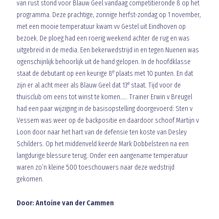
van rust stond voor Blauw Geel vandaag competitieronde 8 op het
programma. Deze prachtige, zonnige herfst-zondag op 1 november,
met een mooie temperatuur kwam vv Gestel uit Eindhoven op
bezoek. De ploeg had een roerig weekend achter de rug en was
uitgebreid in de media. Een bekerwedstrijd in en tegen Nuenen was
ogenschijnlijk behoorlijk uit de hand gelopen. In de hoofdklasse
e
staat de debutant op een keurige 8
plaats met 10 punten. En dat
e
zijn er al acht meer als Blauw Geel dat 13
staat. Tijd voor de
thuisclub om eens tot winst te komen….. Trainer Erwin v Breugel
had een paar wijziging in de basisopstelling doorgevoerd: Sten v
Vessem was weer op de backpositie en daardoor schoof Martijn v
Loon door naar het hart van de defensie ten koste van Desley
Schilders. Op het middenveld keerde Mark Dobbelsteen na een
langdurige blessure terug. Onder een aangename temperatuur
waren zo’n kleine 500 toeschouwers naar deze wedstrijd
gekomen.
Door: Antoine van der Cammen