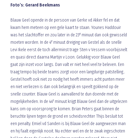
Foto’s: Gerard Beekmans
Blauw Geel opende in de persoon van Gerke vd Akker fel en dat
kwam hem meteen op een gele kaart te staan. Younes Haddouir
e
was het slachtoffer en zou later in de 23
minuut dan ook gewisseld
e
moeten worden. In de 4
minuut dreiging van Gestel als de snelle
Levi Ikele eerst de toch allerminst trage Sten v Vessem voorbijsnelt
en quasi direct daarna Martijn v Loon. Gelukkig voor Blauw Geel
gaat zijn inzet voor langs. Dan valt er niet heel veel te beleven. Een
traag tempo bij beide teams zorgt voor een langdurige patstelling..
Gestel hoeft ook niet zo nodig het heeft immers acht punten meer
en niet verliezen is dan ook belangrijk en speelt gokkend op de
snelle counter. Blauw Geel is aanvallend te dun doende met de
e
mogelijkeheden. In de 44
minuut krijgt Blauw Geel dan de uitgelezen
kans om op voorsprong te komen. Brian Peters gaat binnen de
beruchte lijnen tegen de grond en scheidsrechter Thijs besluit tot
een penalty. Emiel vd Sanden is bij Blauw Geel de aangewezen man
en hij faalt eigenlijk nooit. Nu echter wel en de te zwak ingeschoten