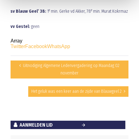
e
e
sv Blauw Geel’ 38:
1
min. Gerke vd Akker, 78
min. Murat Kokrmaz
vv Gestel:
geen
Array
Twitter
Facebook
WhatsApp
Uitnodiging Algemene Ledenvergadering op Maandag 02
november
Het geluk was een keer aan de zijde van Blauwgeel 2
AANMELDEN LID