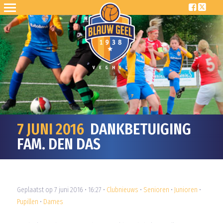
7 JUNI 2016
DANKBETUIGING
FAM. DEN DAS
Geplaatst op 7 juni 2016 • 16:27 •
Clubnieuws
•
Senioren
•
Junioren
•
Pupillen
•
Dames