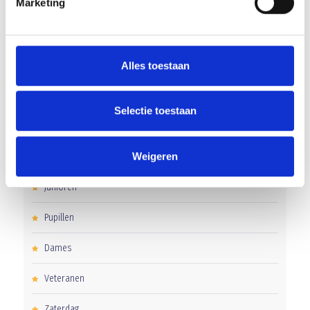
Marketing
Word jij de volgende Pupil van de Week bij BlauwGeel?
Alles toestaan
CATEGORIEËN
Selectie toestaan
Clubnieuws
Weigeren
Senioren
Junioren
Pupillen
Dames
Veteranen
Zaterdag