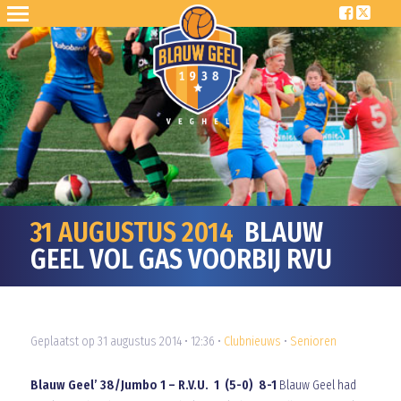
31 AUGUSTUS 2014
BLAUW
GEEL VOL GAS VOORBIJ RVU
Geplaatst op 31 augustus 2014 • 12:36 •
Clubnieuws
•
Senioren
Blauw Geel’ 38/Jumbo 1 – R.V.U. 1 (5-0) 8-1
Blauw Geel had