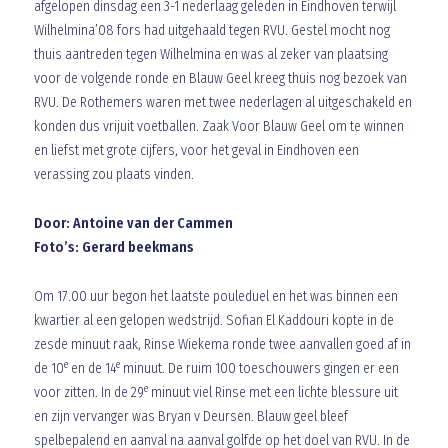
afgelopen dinsdag een 3-1 nederlaag geleden in Eindhoven terwijl
Wilhelmina’08 fors had uitgehaald tegen RVU. Gestel mocht nog
thuis aantreden tegen Wilhelmina en was al zeker van plaatsing
voor de volgende ronde en Blauw Geel kreeg thuis nog bezoek van
RVU. De Rothemers waren met twee nederlagen al uitgeschakeld en
konden dus vrijuit voetballen. Zaak Voor Blauw Geel om te winnen
en liefst met grote cijfers, voor het geval in Eindhoven een
verassing zou plaats vinden.
Door: Antoine van der Cammen
Foto’s: Gerard beekmans
Om 17.00 uur begon het laatste pouleduel en het was binnen een
kwartier al een gelopen wedstrijd. Sofian El Kaddouri kopte in de
zesde minuut raak, Rinse Wiekema ronde twee aanvallen goed af in
e
e
de 10
en de 14
minuut. De ruim 100 toeschouwers gingen er een
e
voor zitten. In de 29
minuut viel Rinse met een lichte blessure uit
en zijn vervanger was Bryan v Deursen. Blauw geel bleef
spelbepalend en aanval na aanval golfde op het doel van RVU. In de