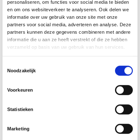
Schilders, Sander v Weert,
personaliseren, om functies voor social media te bieden
Middenveld:
Mark Dobbelsteen, Sofian El Kaddouri, Murat
en om ons websiteverkeer te analyseren. Ook delen we
Korkmaz
informatie over uw gebruik van onze site met onze
e
Voorhoede:
Danny Verbakel (60
min. Mustafa Guler), Rinse
partners voor social media, adverteren en analyse. Deze
e
e
Wiekema (29
min. Bryan v Deursen), Emiel vd Sanden (84
min.
partners kunnen deze gegevens combineren met andere
Guus Peters),
informatie die u aan ze heeft verstrekt of die ze hebben
verzameld op basis van uw gebruik van hun services.
Scheidsrechter:
Dhr. B. van Dongen
Ass. Scheidsrechters:
Dhr. J. Fleerakkers en Dhr. J. Geurts
Toestemmingsselectie
Noodzakelijk
Kaarten: Geel:
e
sv Blauw Geel’ 38: 45
min. Desley Schilders
Voorkeuren
R.V.U.: geen
Statistieken
Marketing