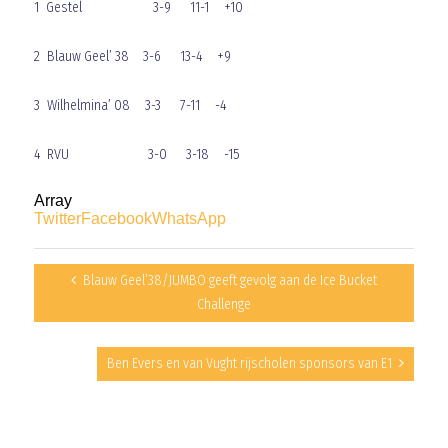
1 Gestel 3-9 11-1 +10
2 Blauw Geel’ 38 3-6 13-4 +9
3 Wilhelmina’ 08 3-3 7-11 -4
4 RVU 3-0 3-18 -15
Array
Twitter
Facebook
WhatsApp
Blauw Geel’38/JUMBO geeft gevolg aan de Ice Bucket
Challenge
Ben Evers en van Vught rijscholen sponsors van E1