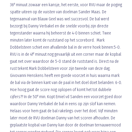
e
36
minuut zowaar een kansje, het eerste, voor RVU maar de poging
spatte uiteen op de vuisten van doelman Sander Maas. De
tegenaanval van Blauw Geel was wel succesvol. De bal werd
bezorgt bij Danny Verbakel en die snelde voorbij zijn directe
tegenstander waarna hij beheerst de 4-0 binnen schiet. Twee
minuten later komt de ruststand op het scorebord. Mark
Dobbelsteen schiet een afvallende bal in de verre hoek binnen:5-0.
e
RVU is in de 41
minuut nog gevaarlijk uit een corner maar de kopbal
gaat net over waardoor de 5-0 stand de ruststand is. Direct na de
rust tekent Mark Dobbelsteen voor zijn tweede van deze dag.
Givovanni Henskens heeft een goede voorzet in huis waarna mark
de bal via de binnen kant van de paal in het doel doet belanden: 6-0.
Hoe hoog gaat de score nog oplopen of komt het tot dubbele
e
cijfers?? In de 50
min. Kopt Emiel vd Sanden een voorzet goed door
waardoor Danny Verbakel de bal in eens op zijn slof kan nemen.
Helaas voor hem gaat de bal rakelings over het doel. Vijf minuten
later moet de RVU doelman Danny van het scoren afhouden. De
geplaatste kopbal van Danny kan door de doelman ternauwernood