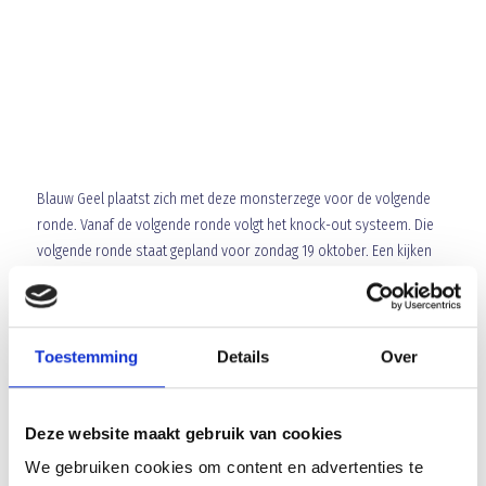
Blauw Geel plaatst zich met deze monsterzege voor de volgende
ronde. Vanaf de volgende ronde volgt het knock-out systeem. Die
volgende ronde staat gepland voor zondag 19 oktober. Een kijken
wat de loting ons gaat brengen??!! Volgende week begint de
competitie. Blauw Geel reist dan naar Breda om aan te treden
tegen Baronie. Een ieder zal ervan doordrongen zijn dat dat andere
koek is als het duel tegen RVU.
Toestemming
Details
Over
Opstelling sv Blauw Geel’ 38:
Deze website maakt gebruik van cookies
Doel:
Sander Maas
Achterhoede:
Giovanni Henskens, Gerke vd Akker, Desley
We gebruiken cookies om content en advertenties te