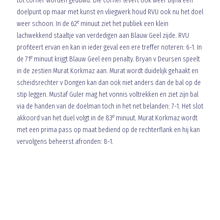
tot corner worden geduwd. Die corner levert ook weer bijna een
doelpunt op maar met kunst en vliegwerk houd RVU ook nu het doel
e
weer schoon. In de 62
minuut ziet het publiek een klein
lachwekkend staaltje van verdedigen aan Blauw Geel zijde. RVU
profiteert ervan en kan in ieder geval een ere treffer noteren: 6-1. In
e
de 71
minuut krijgt Blauw Geel een penalty. Bryan v Deursen speelt
in de zestien Murat Korkmaz aan. Murat wordt duidelijk gehaakt en
scheidsrechter v Dongen kan dan ook niet anders dan de bal op de
stip leggen. Mustaf Guler mag het vonnis voltrekken en ziet zijn bal
via de handen van de doelman toch in het net belanden: 7-1. Het slot
e
akkoord van het duel volgt in de 83
minuut. Murat Korkmaz wordt
met een prima pass op maat bediend op de rechterflank en hij kan
vervolgens beheerst afronden: 8-1.