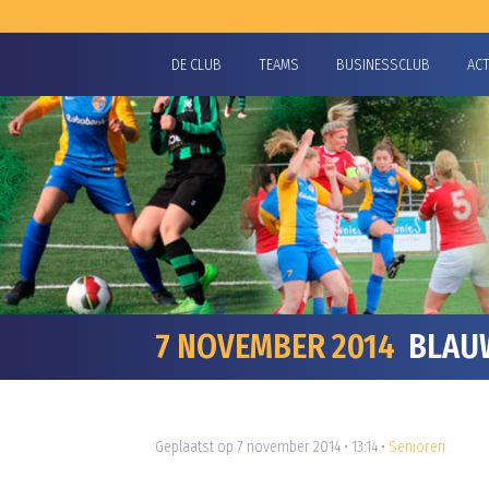
DE CLUB
TEAMS
BUSINESSCLUB
AC
7 NOVEMBER 2014
BLAUW
Geplaatst op 7 november 2014 • 13:14 •
Senioren