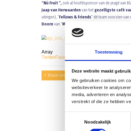
“Nü Fruit “,
ook al hoofdsponsor van de jeugd van Bl
Jaap van Herwaarden
van het
gezelligste café v
uitingen), “
Fellows & Friends
” dit team voorzien van 
Doorn
van “
Metal Jacket.nl
” ook zijn steentje bijge
Array
Toestemming
Twitter
Facebook
WhatsApp
Deze website maakt gebruik
Blauw-Geel’38/Jumbo bevordert respect en spelre
We gebruiken cookies om cont
websiteverkeer te analyseren
media, adverteren en analys
verstrekt of die ze hebben v
Toestemmingsselectie
Noodzakelijk