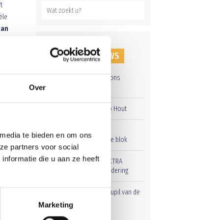
t
ële
van
RECENT NIEUWS
Groot onderhoud op ons
sportpark
Over
Overwinning op Mierlo Hout
0.
Gelijkspel in eerste
 media te bieden en om ons
oefenwedstrijd tweede blok
ze partners voor social
nformatie die u aan ze heeft
Uitnodiging voor de EXTRA
Algemene Ledenvergadering
Word jij de volgende Pupil van de
Week bij BlauwGeel?
Marketing