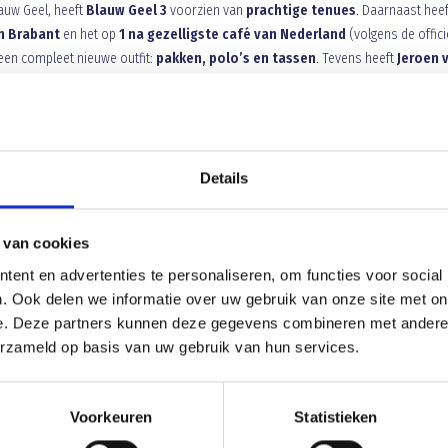
auw Geel, heeft
Blauw Geel 3
voorzien van
prachtige tenues
. Daarnaast heef
an Brabant
en het op
1 na gezelligste café van Nederland
(volgens de offici
een compleet nieuwe outfit:
pakken, polo’s en tassen
. Tevens heeft
Jeroen 
dragen.
Allen hartelijk dank deze prachtige outfits, Gr. Gerard
Details
 van cookies
gelkennis
Blauw Geel 2 krijgt fors pak slaag in Someren 5-
ent en advertenties te personaliseren, om functies voor social
. Ook delen we informatie over uw gebruik van onze site met on
e. Deze partners kunnen deze gegevens combineren met andere i
erzameld op basis van uw gebruik van hun services.
Voorkeuren
Statistieken