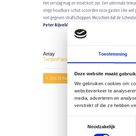
Het verslag mag en moet kort zijn. Een uitermate teleur
enige houdbare schot scoorden onze gasten (die wel g
niet gegeven strafschoppen. Misschien dat de scheidsr
Peter Bijvelds
Array
Toestemming
Twitter
Facebook
WhatsApp
Deze website maakt gebruik
Ons 3e kunstgrasveld is een feit!
We gebruiken cookies om cont
websiteverkeer te analyseren
media, adverteren en analys
verstrekt of die ze hebben v
Toestemmingsselectie
Noodzakelijk