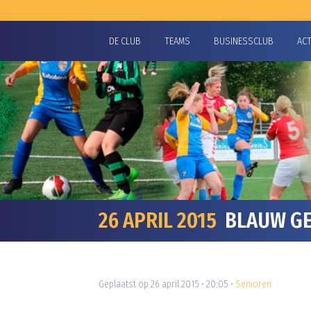
DE CLUB
TEAMS
BUSINESSCLUB
AC
26 APRIL 2015
BLAUW GEE
Geplaatst op 26 april 2015 • 20:05 •
Senioren