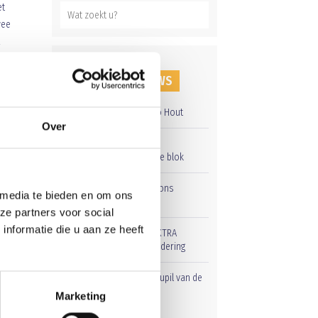
et
wee
!
RECENT NIEUWS
Overwinning op Mierlo Hout
Over
Gelijkspel in eerste
oefenwedstrijd tweede blok
s.
Groot onderhoud op ons
 media te bieden en om ons
sportpark
ze partners voor social
nformatie die u aan ze heeft
Uitnodiging voor de EXTRA
Algemene Ledenvergadering
Word jij de volgende Pupil van de
Week bij BlauwGeel?
Marketing