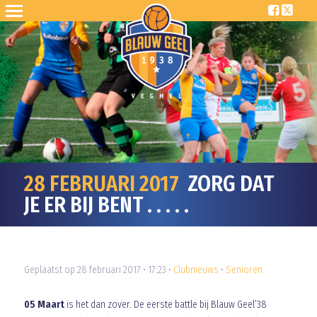
28 FEBRUARI 2017
ZORG DAT
JE ER BIJ BENT . . . . .
Geplaatst op 28 februari 2017 • 17:23 •
Clubnieuws
•
Senioren
05 Maart
is het dan zover. De eerste battle bij Blauw Geel’38