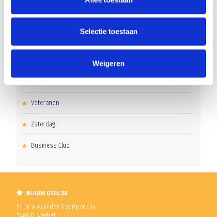
Senioren
Selectie toestaan
Junioren
Pupillen
Weigeren
Dames
Veteranen
Zaterdag
Business Club
BLAUW GEEL'38
Pr. W. Alexander Sportpark 24
5461 XL Veghel