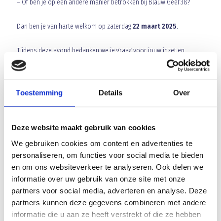
– Of ben je op een andere manier betrokken bij Blauw Geel’38?
Dan ben je van harte welkom op zaterdag
22 maart 2025
.
Tijdens deze avond bedanken we je graag voor jouw inzet en
proosten we samen op een succesvol seizoen. Het wordt een
gezellige avond volledig verzorgd door Blauw Geel’38.
Toestemming
Details
Over
Meer informatie volgt binnenkort, maar zet de datum alvast in je
agenda.
Deze website maakt gebruik van cookies
Tot dan!
We gebruiken cookies om content en advertenties te
personaliseren, om functies voor social media te bieden
Met sportieve groet,
en om ons websiteverkeer te analyseren. Ook delen we
Blauw Geel’38/JUMBO
informatie over uw gebruik van onze site met onze
partners voor social media, adverteren en analyse. Deze
Array
Twitter
Facebook
WhatsApp
partners kunnen deze gegevens combineren met andere
informatie die u aan ze heeft verstrekt of die ze hebben