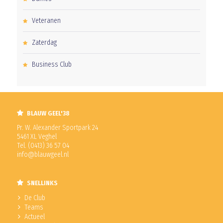
Veteranen
Zaterdag
Business Club
BLAUW GEEL'38
Pr. W. Alexander Sportpark 24
5461 XL Veghel
Tel. (0413) 36 57 04
info@blauwgeel.nl
SNELLINKS
De Club
Teams
Actueel