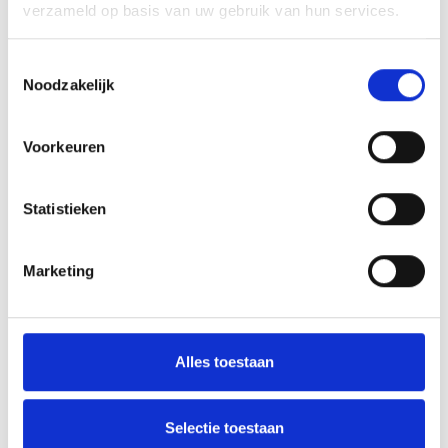
verzameld op basis van uw gebruik van hun services.
In memoriam Harrie Constant
Toestemmingsselectie
COMFORTABEL LIJKENDE VOORSPRONG ALSNOG WEGGEGEVEN
Noodzakelijk
Voorkeuren
AANMELDEN LID
Statistieken
Marketing
RECENT NIEUWS
Alles toestaan
‘Méér kansen voor de eigen jeugd’
Selectie toestaan
Groot onderhoud op ons sportpark