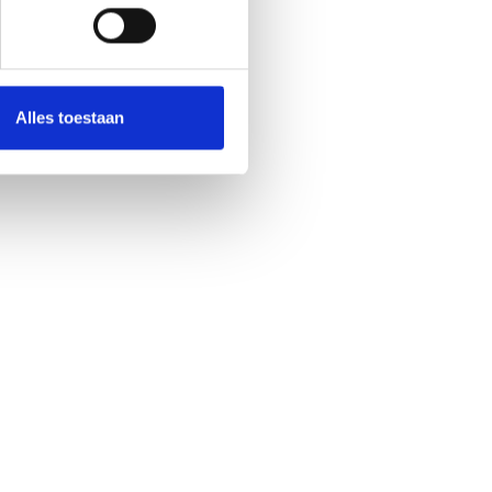
k je
 dan
Alles toestaan