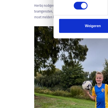
Hierbij nodigen wij jou uit om a.s. zaterdag pupil van 
teamgenoten, broertjes en zusjes en opa’s en oma’s 
moet melden bij de businessclub.
Weigeren