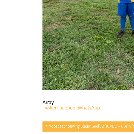
Array
Twitter
Facebook
WhatsApp
Voorbeschouwing Blauw Geel’38/JUMBO – UDI’19