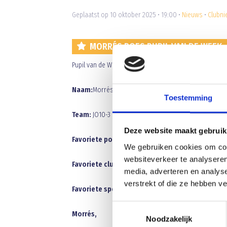
Geplaatst op 10 oktober 2025 • 19:00 •
Nieuws
•
Clubn
MORRÉS ROES PUPIL VAN DE WEEK
Pupil van de Week bij de thuiswedstrijd van Blauw Ge
Naam:
Morrés Roes
Toestemming
Team:
JO10-3
Deze website maakt gebruik
Favoriete positie:
Spits
We gebruiken cookies om cont
websiteverkeer te analyseren
Favoriete clubs:
Real Madrid
media, adverteren en analys
verstrekt of die ze hebben v
Favoriete speler:
Cristiano Ronald
Toestemmingsselectie
Morrés,
Noodzakelijk