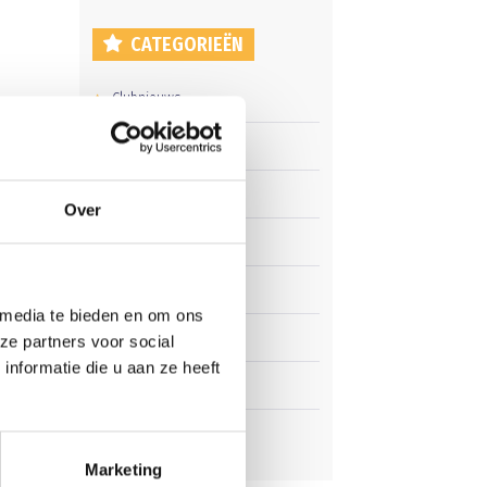
CATEGORIEËN
Clubnieuws
r!
Senioren
Junioren
Over
Pupillen
Dames
 media te bieden en om ons
Veteranen
ze partners voor social
nformatie die u aan ze heeft
Zaterdag
Business Club
Marketing