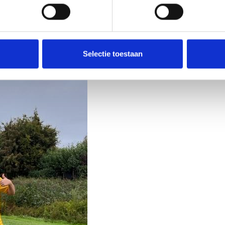
de week te zijn bij ons vaandelteam tegen
UDI’19/Swiss Sense
. Natuurlijk zijn oo
van harte welkom. Je wordt om
18:45 uur
verwacht op ons sportpark waar jij je
Selectie toestaan