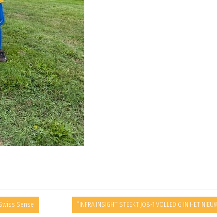
/Swiss Sense
”INFRA INSIGHT STEEKT JO8-1 VOLLEDIG IN HET NIEU