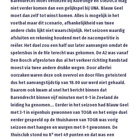
Barendrecht moet verliezen bij Kloetinge en SteDoCo mag
niet verder komen dan een gelijkspel bij UNA. Blauw Geel
moet dan zelf tot winst komen. Alles is mogelijk in het
voetbal maar dit scenario, afhankelijkheid van twee
andere clubs lijkt niet waarschijnlijk. Het seizoen waardig
afsluiten en rekening houdend met de nacompetitie is
reëler. Het duel zou een half uur later aanvangen omdat de
spelersbus in de file terecht was gekomen. De A2 was vanaf
Den Bosch afgesloten dus al het verkeer richting Randstad
moest via twee andere drukke wegen. Door allerlei
oorzaken waren deze ook overvol en door Files geteisterd
dus het aanvangstijdstip van 18.00 uur werd niet gehaald.
Daarom ook kwam al snel het bericht binnen dat
Barendrecht binnen vijf minuten met 0-1 in Zeeland de
leiding ha genomen…. Eerder in het seizoen had Blauw Geel
met 3-1 in eigenhuis gewonnen van TOGB en het enige duel
eerder gespeeld op de thuishaven van TOGB was vorig
seizoen met hangen en wurgen met 0-1 gewonnen. De
e
thuisclub stond nu 8
met 49 punten en dat was een