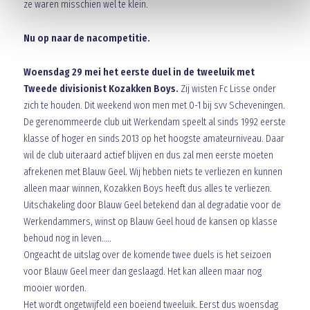
ze waren misschien wel te klein.
Nu op naar de nacompetitie.
Woensdag 29 mei het eerste duel in de tweeluik met
Tweede divisionist Kozakken Boys.
Zij wisten Fc Lisse onder
zich te houden. Dit weekend won men met 0-1 bij svv Scheveningen.
De gerenommeerde club uit Werkendam speelt al sinds 1992 eerste
klasse of hoger en sinds 2013 op het hoogste amateurniveau. Daar
wil de club uiteraard actief blijven en dus zal men eerste moeten
afrekenen met Blauw Geel. Wij hebben niets te verliezen en kunnen
alleen maar winnen, Kozakken Boys heeft dus alles te verliezen.
Uitschakeling door Blauw Geel betekend dan al degradatie voor de
Werkendammers, winst op Blauw Geel houd de kansen op klasse
behoud nog in leven…..
Ongeacht de uitslag over de komende twee duels is het seizoen
voor Blauw Geel meer dan geslaagd. Het kan alleen maar nog
mooier worden.
Het wordt ongetwijfeld een boeiend tweeluik. Eerst dus woensdag