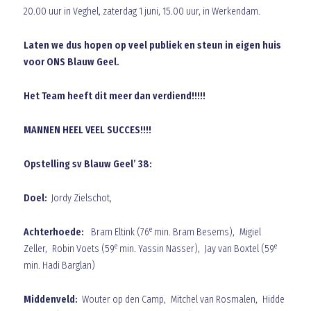
20.00 uur in Veghel, zaterdag 1 juni, 15.00 uur, in Werkendam.
Laten we dus hopen op veel publiek en steun in eigen huis
voor ONS Blauw Geel.
Het Team heeft dit meer dan verdiend!!!!!
MANNEN HEEL VEEL SUCCES!!!!
Opstelling sv Blauw Geel’ 38:
Doel:
Jordy Zielschot,
e
Achterhoede:
Bram Eltink (76
min. Bram Besems), Migiel
e
e
Zeller, Robin Voets (59
min. Yassin Nasser), Jay van Boxtel (59
min. Hadi Barglan)
Middenveld:
Wouter op den Camp, Mitchel van Rosmalen, Hidde