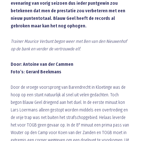
evenaring van vorig seizoen dus ieder puntgewin zou
betekenen dat men de prestatie zou verbeteren met een
nieuw puntentotaal. Blauw Geel heeft de records al
gebroken maar kan het nog ophogen.
Trainer Maurice Verbunt begon weer met Ben van den Nieuwenhof
op de bank en verder de vertrouwde elf.
Door: Antoine van der Cammen
Foto’s: Gerard Beekmans
Door de vroege voorsprong van Barendrecht in Kloetinge was de
hoop op een stunt natuurlijk al snel uit velen gedachten. Toch
begon Blauw Geel driegend aan het duel. In de eerste minuut kon
Lars Loermans alleen gestopt worden middels een overtreding en
de vrije trap was net buiten het strafschopgebied. Helaas leverde
e
het voor TOGB geen gevaar op. In de 8
minuut een prima pass van
Wouter op den Camp voor Koen van der Zanden en TOGB moet in
extremis een corner weggeven om een doelpunt te voorkomen. Uit