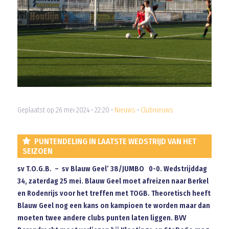
Geplaatst op 26 mei 2024 • 22:20 •
Nieuws
•
Clubnieuws
PUNTENDELING IN LAATSTE WEDSTRIJD VAN HET
SEIZOEN
sv T.O.G.B. – sv Blauw Geel’ 38/JUMBO 0-0. Wedstrijddag
34, zaterdag 25 mei. Blauw Geel moet afreizen naar Berkel
en Rodenrijs voor het treffen met TOGB. Theoretisch heeft
Blauw Geel nog een kans on kampioen te worden maar dan
moeten twee andere clubs punten laten liggen. BVV