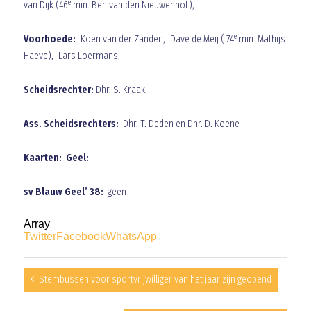
e
van Dijk (46
min. Ben van den Nieuwenhof),
e
Voorhoede:
Koen van der Zanden, Dave de Meij ( 74
min. Mathijs
Haeve), Lars Loermans,
Scheidsrechter:
Dhr. S. Kraak,
Ass. Scheidsrechters:
Dhr. T. Deden en Dhr. D. Koene
Kaarten: Geel:
sv Blauw Geel’ 38:
geen
Array
Twitter
Facebook
WhatsApp
Stembussen voor sportvrijwilliger van het jaar zijn geopend