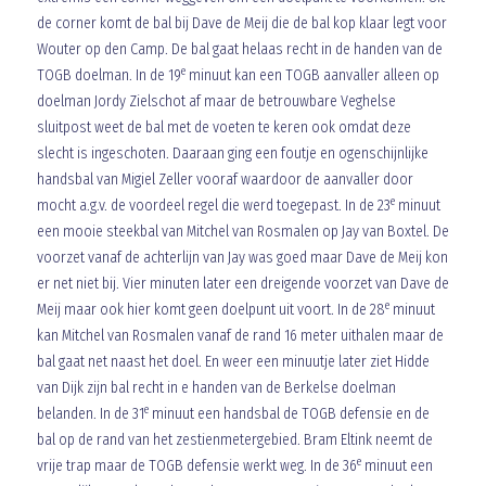
de corner komt de bal bij Dave de Meij die de bal kop klaar legt voor
Wouter op den Camp. De bal gaat helaas recht in de handen van de
e
TOGB doelman. In de 19
minuut kan een TOGB aanvaller alleen op
doelman Jordy Zielschot af maar de betrouwbare Veghelse
sluitpost weet de bal met de voeten te keren ook omdat deze
slecht is ingeschoten. Daaraan ging een foutje en ogenschijnlijke
handsbal van Migiel Zeller vooraf waardoor de aanvaller door
e
mocht a.g.v. de voordeel regel die werd toegepast. In de 23
minuut
een mooie steekbal van Mitchel van Rosmalen op Jay van Boxtel. De
voorzet vanaf de achterlijn van Jay was goed maar Dave de Meij kon
er net niet bij. Vier minuten later een dreigende voorzet van Dave de
e
Meij maar ook hier komt geen doelpunt uit voort. In de 28
minuut
kan Mitchel van Rosmalen vanaf de rand 16 meter uithalen maar de
bal gaat net naast het doel. En weer een minuutje later ziet Hidde
van Dijk zijn bal recht in e handen van de Berkelse doelman
e
belanden. In de 31
minuut een handsbal de TOGB defensie en de
bal op de rand van het zestienmetergebied. Bram Eltink neemt de
e
vrije trap maar de TOGB defensie werkt weg. In de 36
minuut een