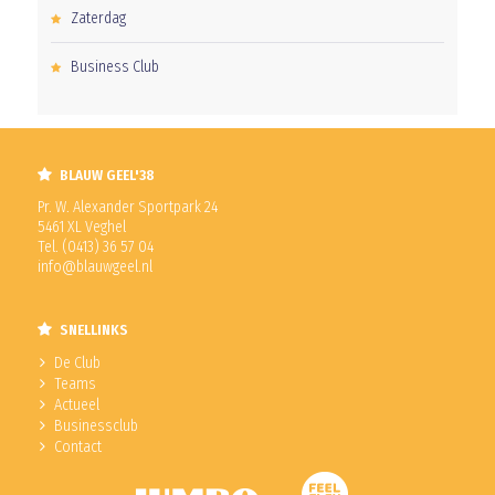
Zaterdag
Business Club
BLAUW GEEL'38
Pr. W. Alexander Sportpark 24
5461 XL Veghel
Tel. (0413) 36 57 04
info@blauwgeel.nl
SNELLINKS
De Club
Teams
Actueel
Businessclub
Contact