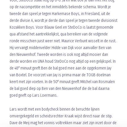
voor, SteDoCo staat nog op 0-0. Ja en wat doe je dan met het oog
op de nacompetitie en het inmiddels bekende schema. Wordt je
tweede dan speel je tegen Harkemase Boys, in Friesland, uit de
derde divisie A, wordt je derde dan speel je tegen tweede divisionist
Kozakken Boys. Voor Blauw Geel en SteDoCo is laatst genoemde
qua afstand het aantrekkelijkst, qua bereiken van de volgende
ronde misschien juist weer niet. Maurice Verbunt wisselt in de rust.
Hij vervangt middenvelder Hidde van Dijk voor aanvaller Ben van
den Nieuwenhof. Tweede worden is ook nog altijd mooier dan
derde worden en UNA houd SteDoCo nog altijd op een gelijkspel. In
e
de 48
minuut geeft Ben de bal goed mee aan de opgekomen Jay
van Boxtel. De voorzet van Jay is prima maar de TOGB doelman
e
keert met zijn voeten. In de 50
minuut geeft Mitchel van Rosmalen
de bal goed diep op Ben van den Nieuwenhof die de bal daarna
goed geeft op Lars Loermans.
Lars wordt met een bodycheck binnen de beruchte lijnen
omvergekegeld en scheidsrechter Kraak wijst direct naar de stip.
Dave de Meij mag het vonnis voltrekken maar ziet zijn inzet door de