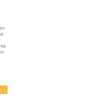
gen,
dag
e
rdag
weer
ie