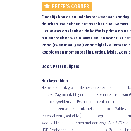
PETER’S CORNER
Eindelijk kon de soundblaster weer aan zondag.
douchen. We hebben het over het duel Gemert – 
– VOW was ook leuk en de koffie is prima op De 
Molenbroek en was Blauw Geel’38 voor rust het t
Rood (twee maal geel) voor Migiel Zeller werd 
kopploegen momenteel in Derde Divisie. Zorg dat
Door: Peter Kuijpers
Hockeyvelden
Het was zaterdag weer de bekende hectiek op de parkeer
anders. Zag ook dat tegenstanders van de buren van G
de hockeyvelden zijn. Even dacht ik zal ik de meiden 
niet, iedereen was zo druk met zijn telefoon. Wilde z
meestal een goed elftal) dus de progressie uit de prima
waar vijf teams begonnen met een zege. Alle BVO’s zij
UDI’19 gehandhaafd en dat is net zo leuk. Zondag uit 