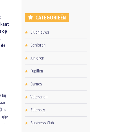
CATEGORIEËN
t
skant
t op
Clubnieuws
a
Senioren
 de
Junioren
Pupillen
Dames
 bij
Veteranen
maar
 (toch
Zaterdag
ijtje
Business Club
t en