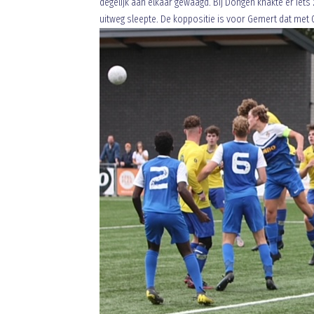
degelijk aan elkaar gewaagd. Bij Dongen knakte er iets 
uitweg sleepte. De koppositie is voor Gemert dat met 0