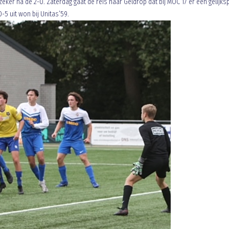
zeker na de 2-0. Zaterdag gaat de reis naar Geldrop dat bij MOC’17 er een gelijks
-5 uit won bij Unitas’59.