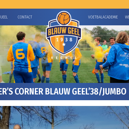
TUEEL
CONTACT
VOETBALACADEMIE
W
R’S CORNER BLAUW GEEL’38/JUMBO