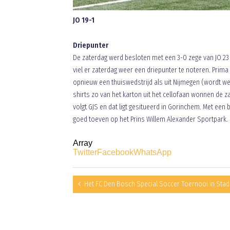
JO 19-1
Driepunter
De zaterdag werd besloten met een 3-0 zege van JO 23
viel er zaterdag weer een driepunter te noteren. Prima 
opnieuw een thuiswedstrijd als uit Nijmegen (wordt w
shirts zo van het karton uit het cellofaan wonnen de z
volgt GJS en dat ligt gesitueerd in Gorinchem. Met een
goed toeven op het Prins Willem Alexander Sportpark.
Array
Twitter
Facebook
WhatsApp
Het FC Den Bosch Special Soccer Toernooi in Stadi