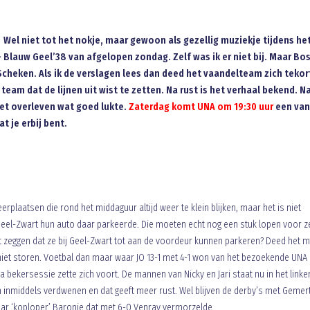
 Wel niet tot het nokje, maar gewoon als gezellig muziekje tijdens he
Blauw Geel’38 van afgelopen zondag. Zelf was ik er niet bij. Maar Bo
Scheken. Als ik de verslagen lees dan deed het vaandelteam zich tekor
eam dat de lijnen uit wist te zetten. Na rust is het verhaal bekend. N
het overleven wat goed lukte.
Zaterdag komt UNA om 19:30 uur
een van
 je erbij bent.
plaatsen die rond het middaguur altijd weer te klein blijken, maar het is niet
eel-Zwart hun auto daar parkeerde. Die moeten echt nog een stuk lopen voor ze
het zeggen dat ze bij Geel-Zwart tot aan de voordeur kunnen parkeren? Deed het 
e niet storen. Voetbal dan maar waar JO 13-1 met 4-1 won van het bezoekende UNA
 bekersessie zette zich voort. De mannen van Nicky en Jari staat nu in het linkerr
n inmiddels verdwenen en dat geeft meer rust. Wel blijven de derby’s met Gemer
naar ‘koploper’ Baronie dat met 6-0 Venray vermorzelde.