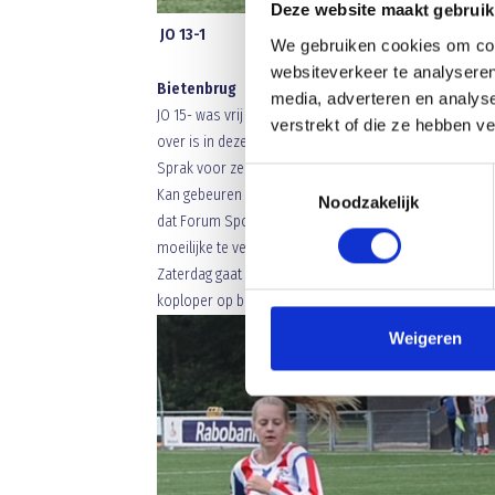
Deze website maakt gebruik
JO 13-1
We gebruiken cookies om cont
websiteverkeer te analyseren
Bietenbrug
media, adverteren en analys
JO 15- was vrij en speelt komende zaterdag thuis tege
verstrekt of die ze hebben v
over is in deze divisie 6E. JO 17-1 weet weer wat verl
Sprak voor ze vertrokken nog met trainer Claus: “Zal ee
Toestemmingsselectie
Kan gebeuren en ach tegen Feyenoord kunnen we ons dat
Noodzakelijk
dat Forum Sport met 5-2 versloeg. De meiden van JO 17
moeilijke te verwerken klus als ze naar Veghel komen.
Zaterdag gaat de reis naar Nuenen dat zaterdag vrij w
koploper op basis van een beter doelsaldo.
Weigeren