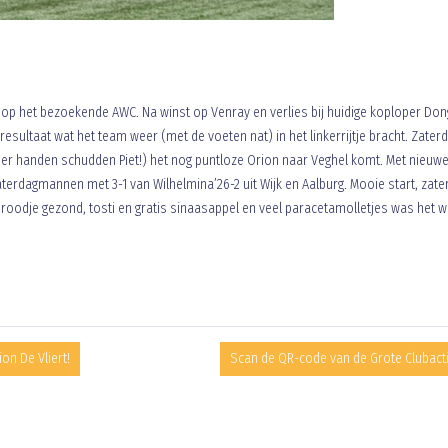
 op het bezoekende AWC. Na winst op Venray en verlies bij huidige koploper Don
resultaat wat het team weer (met de voeten nat) in het linkerrijtje bracht. Zater
eer handen schudden Piet!) het nog puntloze Orion naar Veghel komt. Met nieuw
aterdagmannen met 3-1 van Wilhelmina’26-2 uit Wijk en Aalburg. Mooie start, zate
 broodje gezond, tosti en gratis sinaasappel en veel paracetamolletjes was het 
on De Vliert!
Scan de QR-code van de Grote Clubact