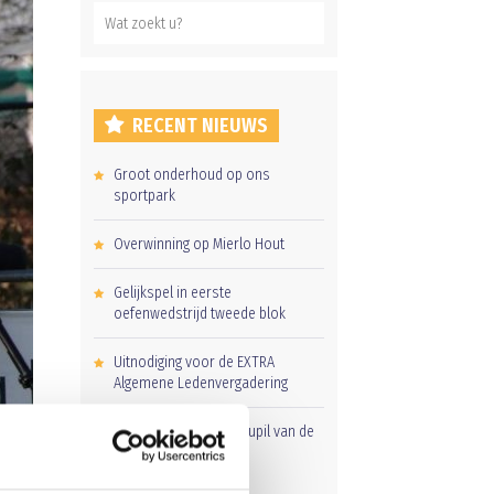
RECENT NIEUWS
Groot onderhoud op ons
sportpark
Overwinning op Mierlo Hout
Gelijkspel in eerste
oefenwedstrijd tweede blok
Uitnodiging voor de EXTRA
Algemene Ledenvergadering
Word jij de volgende Pupil van de
Week bij BlauwGeel?