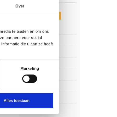
Over
CATEGORIEËN
Clubnieuws
 media te bieden en om ons
ze partners voor social
eden
Senioren
nformatie die u aan ze heeft
n
Junioren
Pupillen
Marketing
Dames
Veteranen
p te
Zaterdag
Alles toestaan
n op
Business Club