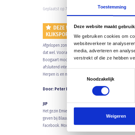
Toestemming
Geplaatst op 7 juni 2018 • 9:44 •
Nieuws
•
Clubnieuws
Deze website maakt gebruik
DEZE WEEK EEN AFSLUITEND INTERV
KLIKSPORT.
We gebruiken cookies om cont
websiteverkeer te analyseren
Afgelopen zondag naar Prinses Irene – Caesar gewees
media, adverteren en analys
dat wel. Vooral na rust en verleningen werd het een m
verstrekt of die ze hebben v
Boogaart mocht pas met de verlenging in vallen. Toen
afsluitend interview met Niels van Casteren in de Stads
Toestemmingsselectie
Herpen is en mooi dorpje en de cappuccino, door Niels
Noodzakelijk
Door: Peter Kuijpers
JIP
Het gezin Emiel van der Sanden werd verblijd (zo schrij
Weigeren
geven bij Blauw Geel’38. Oma Ellie (en opa Tiny ) even
Facebook. Mooi en veel gezondheid voor de jonge sprui