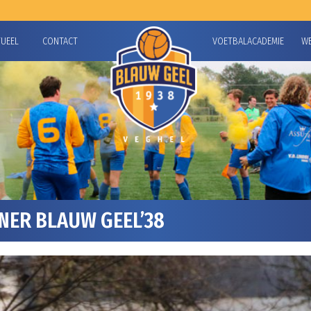
TUEEL
CONTACT
VOETBALACADEMIE
W
NER BLAUW GEEL’38