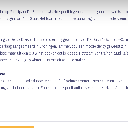
 dat op Sportpark De Beemd in Mierlo speelt tegen de leeftijdsgenoten van Mierlo
visie’ begint om 15.00 uur. Het team rekent op uw aanwezigheid en morele steun.
chting de Derde Divisie. Thuis werd er nog gewonnen van Be Quick 1887 met 2-0, 
erlaag aangesmeerd in Groningen. Jammer, zou een mooie derby geweest zijn. 
 Lisse maar uit een 0-3 winst boeken dat is klasse. Het team van trainer Ruud Kai
speelt nu tegen Jong Almere City om dit waar te maken.
sse
beloften uit de Hoofdklasse te halen. De Doetinchemmers zien het team liever s
ing van het eerste team. Zoals bekend speelt Anthony van den Hurk uit Veghel b