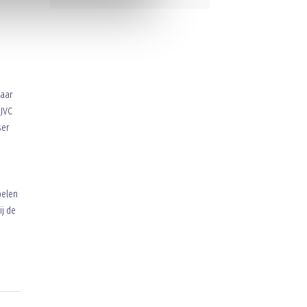
maar
JVC
ser
pelen
ij de