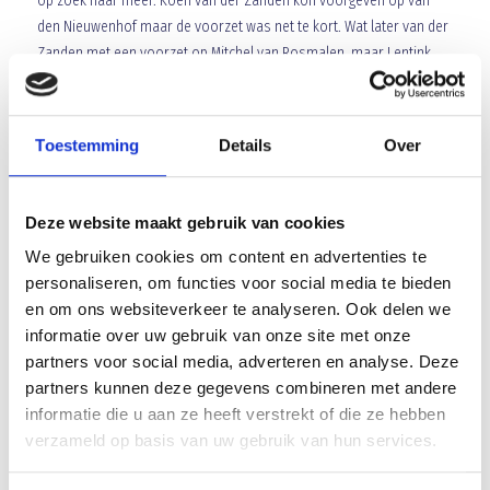
op zoek naar meer. Koen van der Zanden kon voorgeven op van
den Nieuwenhof maar de voorzet was net te kort. Wat later van der
Zanden met een voorzet op Mitchel van Rosmalen, maar Lentink
redde goed.
Daarop volgde uiteindelijk toch de gezochte 0-2. Een corner werd
Toestemming
Details
Over
ingebracht en een verdediger van Goes probeerde de bal weg te
werken. Niet goed genoeg want de bal kwam uit bij Robin Voets. Die
schoot de bal prima binnen. Niet veel later kon de eindstand zelfs
Deze website maakt gebruik van cookies
op het bord gezet worden. Koen van der Zanden liep diep en kwam
We gebruiken cookies om content en advertenties te
1 op 1 met Lentink. Dit keer omspeelde van der Zanden de keeper
personaliseren, om functies voor social media te bieden
en behield het overzicht. Hij kon terugleggen op een inlopende Lars
en om ons websiteverkeer te analyseren. Ook delen we
Loermans en die kon in een leeg doel binnen schieten.
informatie over uw gebruik van onze site met onze
partners voor social media, adverteren en analyse. Deze
Zo zorgde de formatie van Maurice Verbunt voor 3 punten in
partners kunnen deze gegevens combineren met andere
Zeeland. De ploeg kwam nauwelijks in de problemen en kon zelf
informatie die u aan ze heeft verstrekt of die ze hebben
kansen creëren. Het was tevens de laatste wedstrijd van dit
verzameld op basis van uw gebruik van hun services.
seizoen op zondag. Volgende week spelen we op zaterdag tegen
SteDoCo. De ploeg staat onder leiding van Klaas Wels. Ook lijken ze