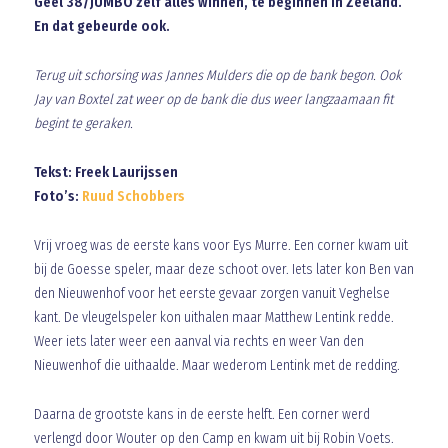
Geel’38/JUMBO zelf alles winnen, te beginnen in Zeeland.
En dat gebeurde ook.
Terug uit schorsing was Jannes Mulders die op de bank begon. Ook
Jay van Boxtel zat weer op de bank die dus weer langzaamaan fit
begint te geraken.
Tekst: Freek Laurijssen
Foto’s:
Ruud Schobbers
Vrij vroeg was de eerste kans voor Eys Murre. Een corner kwam uit
bij de Goesse speler, maar deze schoot over. Iets later kon Ben van
den Nieuwenhof voor het eerste gevaar zorgen vanuit Veghelse
kant. De vleugelspeler kon uithalen maar Matthew Lentink redde.
Weer iets later weer een aanval via rechts en weer Van den
Nieuwenhof die uithaalde. Maar wederom Lentink met de redding.
Daarna de grootste kans in de eerste helft. Een corner werd
verlengd door Wouter op den Camp en kwam uit bij Robin Voets.