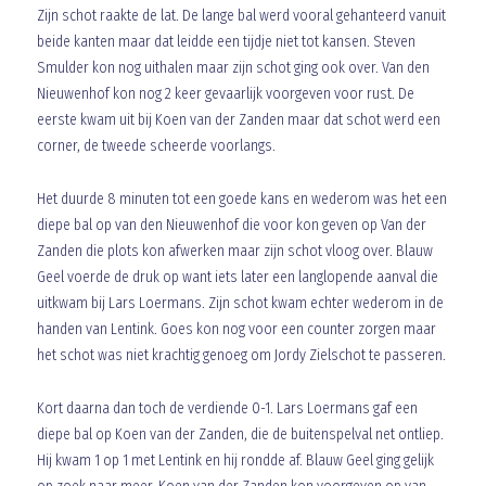
Zijn schot raakte de lat. De lange bal werd vooral gehanteerd vanuit
beide kanten maar dat leidde een tijdje niet tot kansen. Steven
Smulder kon nog uithalen maar zijn schot ging ook over. Van den
Nieuwenhof kon nog 2 keer gevaarlijk voorgeven voor rust. De
eerste kwam uit bij Koen van der Zanden maar dat schot werd een
corner, de tweede scheerde voorlangs.
Het duurde 8 minuten tot een goede kans en wederom was het een
diepe bal op van den Nieuwenhof die voor kon geven op Van der
Zanden die plots kon afwerken maar zijn schot vloog over. Blauw
Geel voerde de druk op want iets later een langlopende aanval die
uitkwam bij Lars Loermans. Zijn schot kwam echter wederom in de
handen van Lentink. Goes kon nog voor een counter zorgen maar
het schot was niet krachtig genoeg om Jordy Zielschot te passeren.
Kort daarna dan toch de verdiende 0-1. Lars Loermans gaf een
diepe bal op Koen van der Zanden, die de buitenspelval net ontliep.
Hij kwam 1 op 1 met Lentink en hij rondde af. Blauw Geel ging gelijk