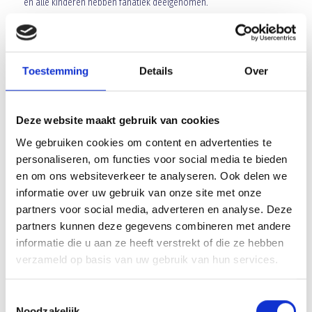
en alle kinderen hebben fanatiek deelgenomen.
Heb je nog niet deelgenomen aan deze open dag, dan kun je op de
onderstaande zaterdagen gewoon aansluiten
Toestemming
Details
Over
Op zaterdag 25 oktober en 1 – 8 november ben je welkom van
10:00-11:00u, graag dan om 09.45u aanwezig zijn.
Deze website maakt gebruik van cookies
Array
We gebruiken cookies om content en advertenties te
Twitter
Facebook
WhatsApp
personaliseren, om functies voor social media te bieden
en om ons websiteverkeer te analyseren. Ook delen we
2e editie Herfsttoernooi op 14 oktober
informatie over uw gebruik van onze site met onze
partners voor social media, adverteren en analyse. Deze
partners kunnen deze gegevens combineren met andere
Voorbeschouwing Blauw Geel’38/JUMBO – UDI’19/Swiss Sense
informatie die u aan ze heeft verstrekt of die ze hebben
verzameld op basis van uw gebruik van hun services.
Toestemmingsselectie
Noodzakelijk