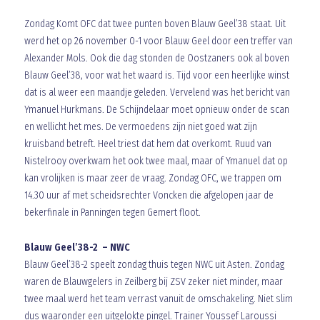
Zondag Komt OFC dat twee punten boven Blauw Geel’38 staat. Uit
werd het op 26 november 0-1 voor Blauw Geel door een treffer van
Alexander Mols. Ook die dag stonden de Oostzaners ook al boven
Blauw Geel’38, voor wat het waard is. Tijd voor een heerlijke winst
dat is al weer een maandje geleden. Vervelend was het bericht van
Ymanuel Hurkmans. De Schijndelaar moet opnieuw onder de scan
en wellicht het mes. De vermoedens zijn niet goed wat zijn
kruisband betreft. Heel triest dat hem dat overkomt. Ruud van
Nistelrooy overkwam het ook twee maal, maar of Ymanuel dat op
kan vrolijken is maar zeer de vraag. Zondag OFC, we trappen om
14.30 uur af met scheidsrechter Voncken die afgelopen jaar de
bekerfinale in Panningen tegen Gemert floot.
Blauw Geel’38-2 – NWC
Blauw Geel’38-2 speelt zondag thuis tegen NWC uit Asten. Zondag
waren de Blauwgelers in Zeilberg bij ZSV zeker niet minder, maar
twee maal werd het team verrast vanuit de omschakeling. Niet slim
dus waaronder een uitgelokte pingel. Trainer Youssef Laroussi