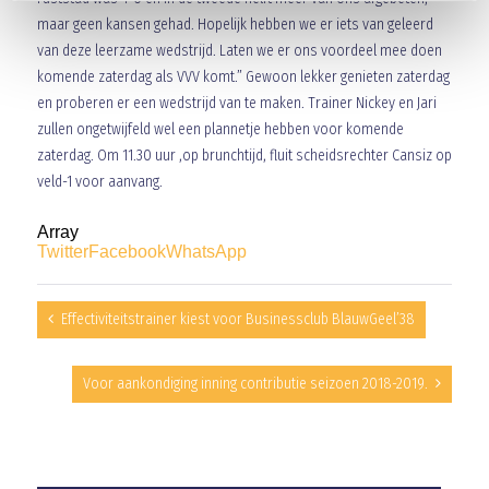
maar geen kansen gehad. Hopelijk hebben we er iets van geleerd
van deze leerzame wedstrijd. Laten we er ons voordeel mee doen
komende zaterdag als VVV komt.” Gewoon lekker genieten zaterdag
en proberen er een wedstrijd van te maken. Trainer Nickey en Jari
zullen ongetwijfeld wel een plannetje hebben voor komende
zaterdag. Om 11.30 uur ,op brunchtijd, fluit scheidsrechter Cansiz op
veld-1 voor aanvang.
Array
Twitter
Facebook
WhatsApp
Effectiviteitstrainer kiest voor Businessclub BlauwGeel’38
Voor aankondiging inning contributie seizoen 2018-2019.