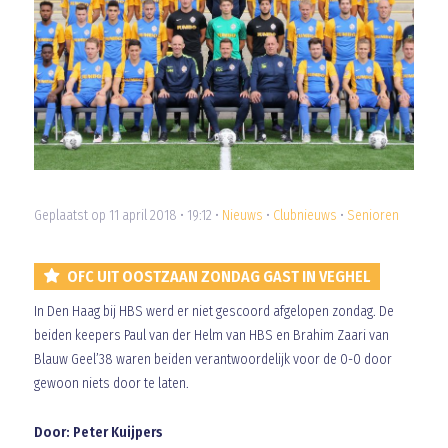
Geplaatst op 11 april 2018 • 19:12 •
Nieuws
•
Clubnieuws
•
Senioren
OFC UIT OOSTZAAN ZONDAG GAST IN VEGHEL
In Den Haag bij HBS werd er niet gescoord afgelopen zondag. De
beiden keepers Paul van der Helm van HBS en Brahim Zaari van
Blauw Geel’38 waren beiden verantwoordelijk voor de 0-0 door
gewoon niets door te laten.
Door: Peter Kuijpers