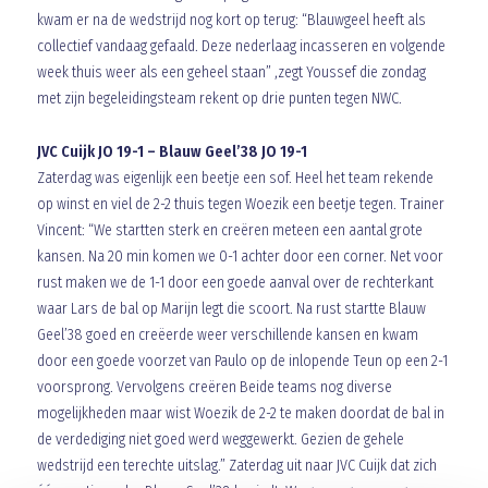
kwam er na de wedstrijd nog kort op terug: “Blauwgeel heeft als
collectief vandaag gefaald. Deze nederlaag incasseren en volgende
week thuis weer als een geheel staan” ,zegt Youssef die zondag
met zijn begeleidingsteam rekent op drie punten tegen NWC.
JVC Cuijk JO 19-1 – Blauw Geel’38 JO 19-1
Zaterdag was eigenlijk een beetje een sof. Heel het team rekende
op winst en viel de 2-2 thuis tegen Woezik een beetje tegen. Trainer
Vincent: “We startten sterk en creëren meteen een aantal grote
kansen. Na 20 min komen we 0-1 achter door een corner. Net voor
rust maken we de 1-1 door een goede aanval over de rechterkant
waar Lars de bal op Marijn legt die scoort. Na rust startte Blauw
Geel’38 goed en creëerde weer verschillende kansen en kwam
door een goede voorzet van Paulo op de inlopende Teun op een 2-1
voorsprong. Vervolgens creëren Beide teams nog diverse
mogelijkheden maar wist Woezik de 2-2 te maken doordat de bal in
de verdediging niet goed werd weggewerkt. Gezien de gehele
wedstrijd een terechte uitslag.” Zaterdag uit naar JVC Cuijk dat zich